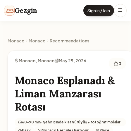
Skip to content
Gezgin
Sign in / Join
Monaco
Monaco
Recommendations
Monaco, Monaco
May 29, 2026
0
Monaco Esplanadı &
Liman Manzarası
Rotası
60-90 min · Şehir içinde kısa yürüyüş + fotoğraf molaları.
Easy
Monaco Hercules harbour
Place