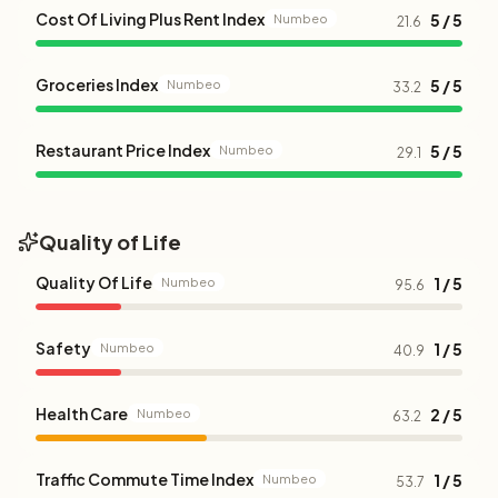
Cost Of Living Plus Rent Index
5 / 5
Numbeo
21.6
Groceries Index
5 / 5
Numbeo
33.2
Restaurant Price Index
5 / 5
Numbeo
29.1
Quality of Life
Quality Of Life
1 / 5
Numbeo
95.6
Safety
1 / 5
Numbeo
40.9
Health Care
2 / 5
Numbeo
63.2
Traffic Commute Time Index
1 / 5
Numbeo
53.7