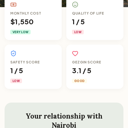
MONTHLY COST
QUALITY OF LIFE
$1,550
1 / 5
VERY LOW
LOW
SAFETY SCORE
GEZGIN SCORE
1 / 5
3.1 / 5
LOW
GOOD
Your relationship with
Nairobi