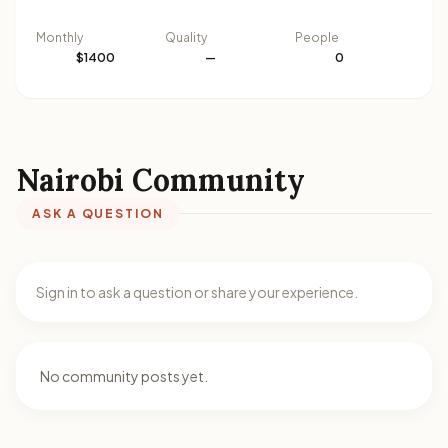
Monthly
Quality
People
$1400
—
0
Nairobi Community
ASK A QUESTION
Sign in to ask a question or share your experience.
No community posts yet.