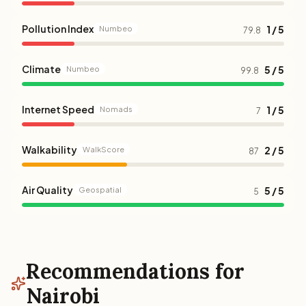
Pollution Index
1 / 5
Numbeo
79.8
Climate
5 / 5
Numbeo
99.8
Internet Speed
1 / 5
Nomads
7
Walkability
2 / 5
WalkScore
87
Air Quality
5 / 5
Geospatial
5
Recommendations for
Nairobi