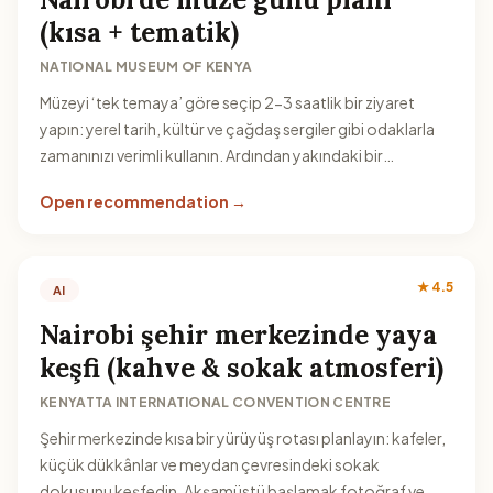
(kısa + tematik)
NATIONAL MUSEUM OF KENYA
Müzeyi ‘tek temaya’ göre seçip 2-3 saatlik bir ziyaret
yapın: yerel tarih, kültür ve çağdaş sergiler gibi odaklarla
zamanınızı verimli kullanın. Ardından yakındaki bir
park/kafe ile günü tamamlayın.
Open recommendation →
★ 4.5
AI
Nairobi şehir merkezinde yaya
keşfi (kahve & sokak atmosferi)
KENYATTA INTERNATIONAL CONVENTION CENTRE
Şehir merkezinde kısa bir yürüyüş rotası planlayın: kafeler,
küçük dükkânlar ve meydan çevresindeki sokak
dokusunu keşfedin. Akşamüstü başlamak fotoğraf ve