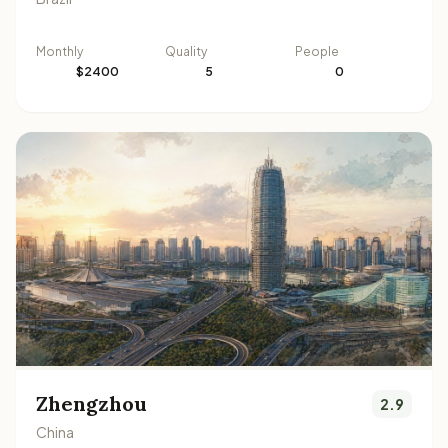
Monthly
Quality
People
$2400
5
0
Zhengzhou
2.9
China