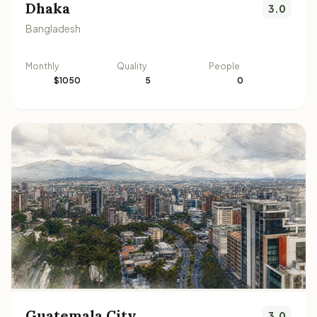
Dhaka
3.0
Bangladesh
Monthly
Quality
People
$1050
5
0
Guatemala City
3.0