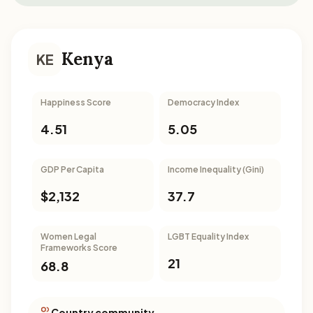
Kenya
KE
Happiness Score
Democracy Index
4.51
5.05
GDP Per Capita
Income Inequality (Gini)
$2,132
37.7
Women Legal
LGBT Equality Index
Frameworks Score
21
68.8
Country community