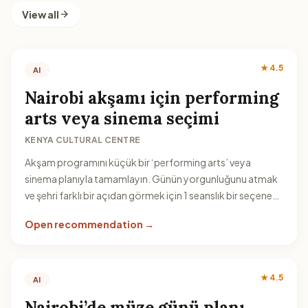
View all
★ 4.5
AI
Nairobi akşamı için performing
arts veya sinema seçimi
KENYA CULTURAL CENTRE
Akşam programını küçük bir ‘perfor­ming arts’ veya
sinema planıyla tamamlayın. Günün yorgunluğunu atmak
ve şehri farklı bir açıdan görmek için 1 seanslık bir seçenek
idealdir.
Open recommendation →
★ 4.5
AI
Nairobi’de müze günü planı