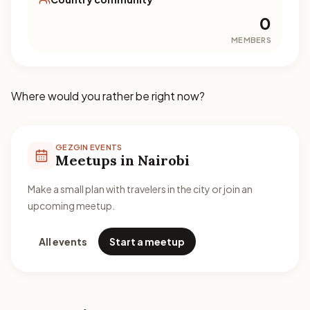
0
MEMBERS
Where would you rather be right now?
GEZGIN EVENTS
Meetups in Nairobi
Make a small plan with travelers in the city or join an
upcoming meetup.
All events
Start a meetup