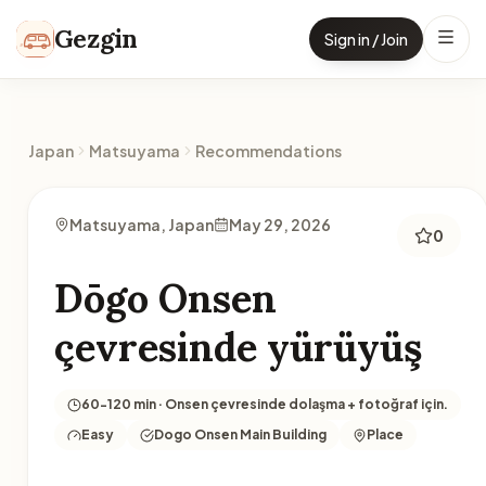
Skip to content
Gezgin
Sign in / Join
Japan
Matsuyama
Recommendations
Matsuyama, Japan
May 29, 2026
0
Dōgo Onsen
çevresinde yürüyüş
60-120 min · Onsen çevresinde dolaşma + fotoğraf için.
Easy
Dogo Onsen Main Building
Place