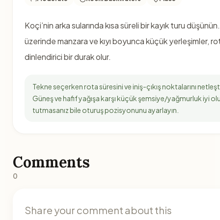
Koçi’nin arka sularında kısa süreli bir kayık turu düşünün
üzerinde manzara ve kıyı boyunca küçük yerleşimler, rot
dinlendirici bir durak olur.
Tekne seçerken rota süresini ve iniş-çıkış noktalarını netleşti
Güneş ve hafif yağışa karşı küçük şemsiye/yağmurluk iyi olu
tutmasanız bile oturuş pozisyonunu ayarlayın.
Comments
0