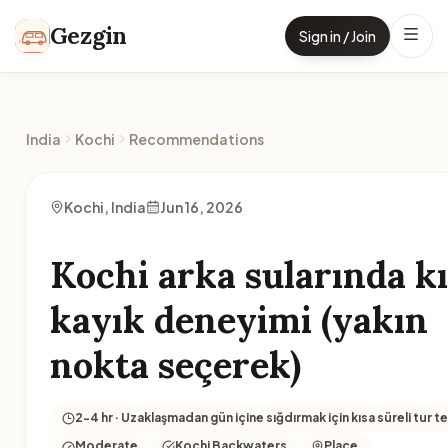
Skip to content
Gezgin
Sign in / Join
India
Kochi
Recommendations
Kochi, India
Jun 16, 2026
Kochi arka sularında k
kayık deneyimi (yakın
nokta seçerek)
2-4 hr · Uzaklaşmadan gün içine sığdırmak için kısa süreli tur te
Moderate
Kochi Backwaters
Place