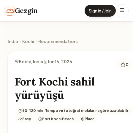
Skip to content
Gezgin
Sign in / Join
India
Kochi
Recommendations
Kochi, India
Jun 16, 2026
0
Fort Kochi sahil
yürüyüşü
60-120 min · Tempo ve fotoğraf molalarına göre uzatılabilir.
Easy
Fort Kochi Beach
Place