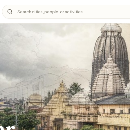
Search cities, people, or activities
ar