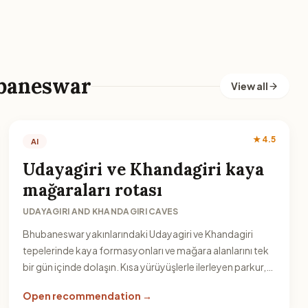
baneswar
View all
★ 4.5
AI
Udayagiri ve Khandagiri kaya
mağaraları rotası
UDAYAGIRI AND KHANDAGIRI CAVES
Bhubaneswar yakınlarındaki Udayagiri ve Khandagiri
tepelerinde kaya formasyonları ve mağara alanlarını tek
bir gün içinde dolaşın. Kısa yürüyüşlerle ilerleyen parkur,
rota planlamayı kolaylaştırır.
Open recommendation →