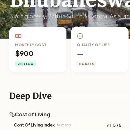
316th globally, 27th in South & Central Asia, and
MONTHLY COST
QUALITY OF LIFE
$900
—
VERY LOW
NO DATA
Deep Dive
Cost of Living
Cost Of Living Index
5 / 5
Numbeo
19.1