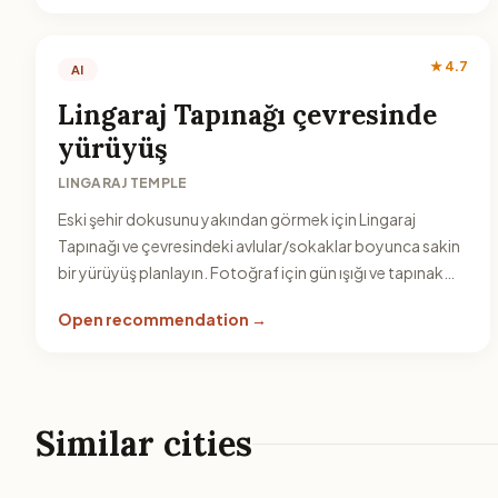
★ 4.7
AI
Lingaraj Tapınağı çevresinde
yürüyüş
LINGARAJ TEMPLE
Eski şehir dokusunu yakından görmek için Lingaraj
Tapınağı ve çevresindeki avlular/sokaklar boyunca sakin
bir yürüyüş planlayın. Fotoğraf için gün ışığı ve tapınak
girişlerindeki mimari detaylar iyi bir rota verir.
Open recommendation →
Similar cities