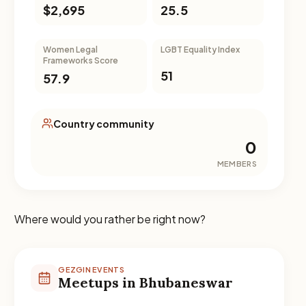
$2,695
25.5
Women Legal
LGBT Equality Index
Frameworks Score
51
57.9
Country community
0
MEMBERS
Where would you rather be right now?
GEZGIN EVENTS
Meetups in Bhubaneswar