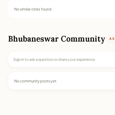
No similar cities found.
Bhubaneswar Community
AS
Sign in to ask a question or share your experience.
No community posts yet.