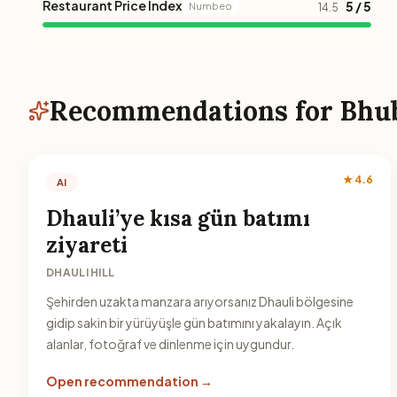
Restaurant Price Index
5 / 5
Numbeo
14.5
Recommendations for Bhu
★ 4.6
AI
Dhauli’ye kısa gün batımı
ziyareti
DHAULI HILL
Şehirden uzakta manzara arıyorsanız Dhauli bölgesine
gidip sakin bir yürüyüşle gün batımını yakalayın. Açık
alanlar, fotoğraf ve dinlenme için uygundur.
Open recommendation →