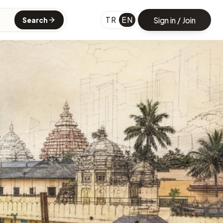
TR
EN
Sign in / Join
Search