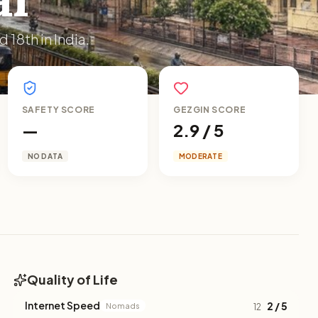
 18th in India.
SAFETY SCORE
GEZGIN SCORE
—
2.9 / 5
NO DATA
MODERATE
Quality of Life
Internet Speed
2 / 5
Nomads
12