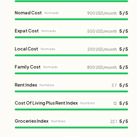
Nomad Cost
5 / 5
Nomads
900 USD/month
Expat Cost
5 / 5
Nomads
500 USD/month
Local Cost
5 / 5
Nomads
200 USD/month
Family Cost
5 / 5
Nomads
800 USD/month
Rent Index
5 / 5
Numbeo
3.7
Cost Of Living Plus Rent Index
5 / 5
Numbeo
12
Groceries Index
5 / 5
Numbeo
22.1