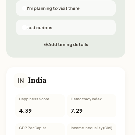
I'm planning to visit there
Just curious
Add timing details
India
IN
Happiness Score
Democracy Index
4.39
7.29
GDP Per Capita
Income Inequality (Gini)