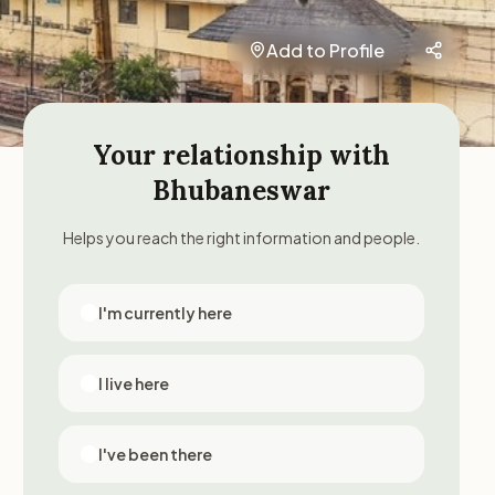
Add to Profile
Your relationship with
Bhubaneswar
Helps you reach the right information and people.
I'm currently here
I live here
I've been there