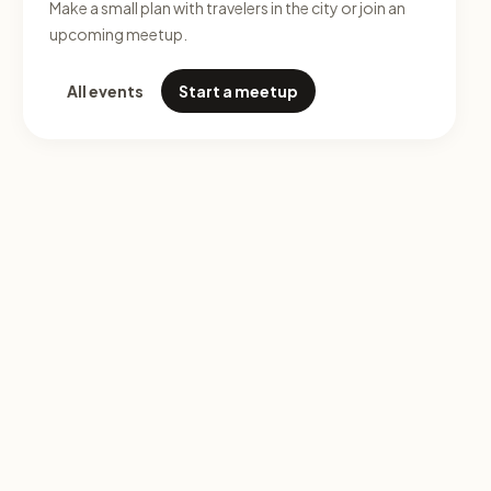
Make a small plan with travelers in the city or join an
upcoming meetup.
All events
Start a meetup