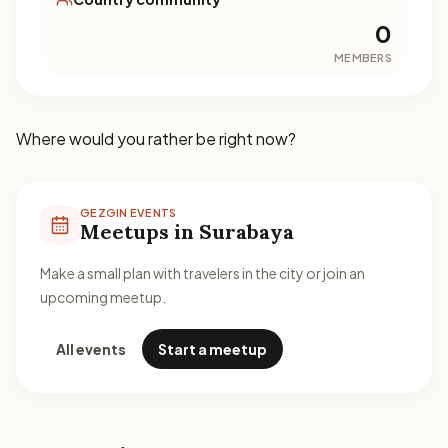
0
MEMBERS
Where would you rather be right now?
GEZGIN EVENTS
Meetups in Surabaya
Make a small plan with travelers in the city or join an
upcoming meetup.
All events
Start a meetup