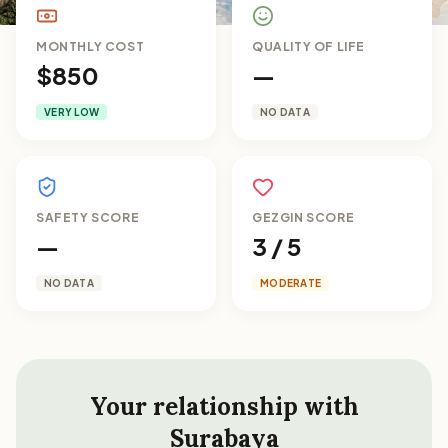
MONTHLY COST
QUALITY OF LIFE
$850
—
VERY LOW
NO DATA
SAFETY SCORE
GEZGIN SCORE
—
3 / 5
NO DATA
MODERATE
Your relationship with
Surabaya