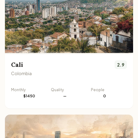
Cali
2.9
Colombia
Monthly
Quality
People
$1450
—
0