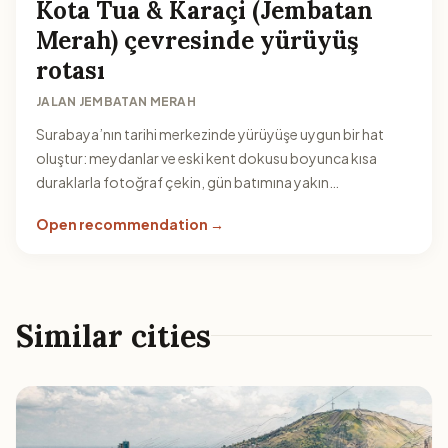
Kota Tua & Karaçi (Jembatan
Merah) çevresinde yürüyüş
rotası
JALAN JEMBATAN MERAH
Surabaya’nın tarihi merkezinde yürüyüşe uygun bir hat
oluştur: meydanlar ve eski kent dokusu boyunca kısa
duraklarla fotoğraf çekin, gün batımına yakın
denize/nehre bakan bölgelere geçin.
Open recommendation →
Similar cities