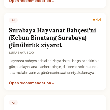
Open recommendation →
★ 4.4
AI
Surabaya Hayvanat Bahçesi’ni
(Kebun Binatang Surabaya)
günübirlik ziyaret
SURABAYA ZOO
Hayvanat bahçesinde ailenizle ya da tek başınıza sakin bir
gün planlayın: ana alanları dolaşın, dinlenme noktalarında
kısa molalar verin ve günün serin saatlerini yakalamaya
çalışın.
Open recommendation →
AI