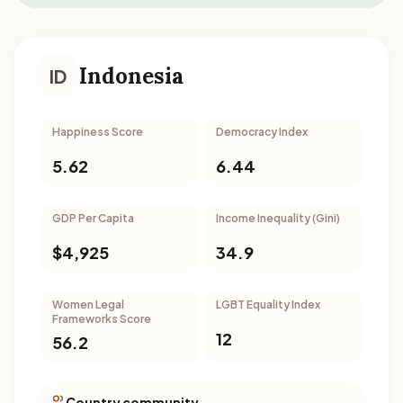
Indonesia
ID
Happiness Score
Democracy Index
5.62
6.44
GDP Per Capita
Income Inequality (Gini)
$4,925
34.9
Women Legal
LGBT Equality Index
Frameworks Score
12
56.2
Country community