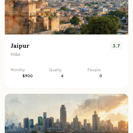
Jaipur
3.7
India
Monthly
Quality
People
$900
4
0