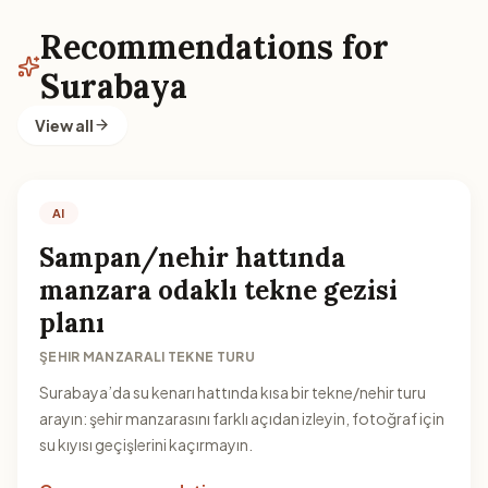
Recommendations for
Surabaya
View all
AI
Sampan/nehir hattında
manzara odaklı tekne gezisi
planı
ŞEHIR MANZARALI TEKNE TURU
Surabaya’da su kenarı hattında kısa bir tekne/nehir turu
arayın: şehir manzarasını farklı açıdan izleyin, fotoğraf için
su kıyısı geçişlerini kaçırmayın.