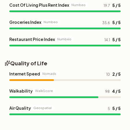
Cost Of Living Plus Rent Index
5 / 5
Numbeo
19.7
Groceries Index
5 / 5
Numbeo
35.6
Restaurant Price Index
5 / 5
Numbeo
14.1
Quality of Life
Internet Speed
2 / 5
Nomads
10
Walkability
4 / 5
WalkScore
98
Air Quality
5 / 5
Geospatial
5