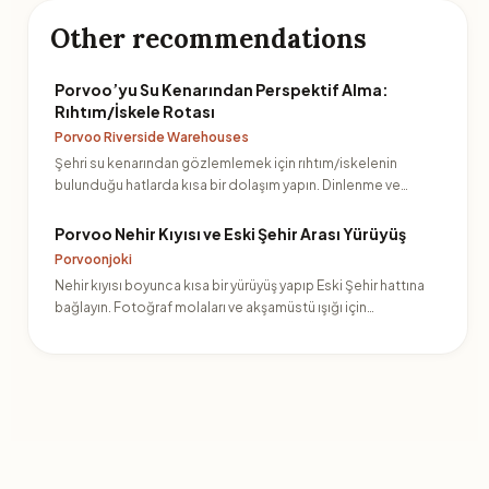
Other recommendations
Porvoo’yu Su Kenarından Perspektif Alma:
Rıhtım/İskele Rotası
Porvoo Riverside Warehouses
Şehri su kenarından gözlemlemek için rıhtım/iskelenin
bulunduğu hatlarda kısa bir dolaşım yapın. Dinlenme ve
manzar…
Porvoo Nehir Kıyısı ve Eski Şehir Arası Yürüyüş
Porvoonjoki
Nehir kıyısı boyunca kısa bir yürüyüş yapıp Eski Şehir hattına
bağlayın. Fotoğraf molaları ve akşamüstü ışığı için…