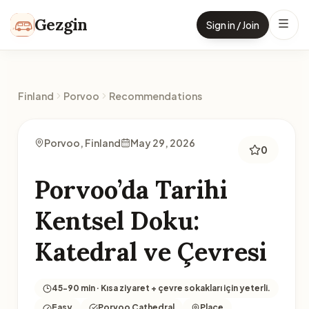
Skip to content
Gezgin
Sign in / Join
Finland
Porvoo
Recommendations
Porvoo, Finland
May 29, 2026
0
Porvoo’da Tarihi
Kentsel Doku:
Katedral ve Çevresi
45-90 min · Kısa ziyaret + çevre sokakları için yeterli.
Easy
Porvoo Cathedral
Place