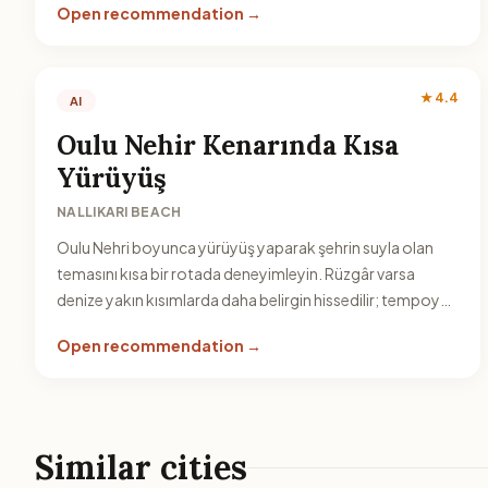
Open recommendation →
★ 4.4
AI
Oulu Nehir Kenarında Kısa
Yürüyüş
NALLIKARI BEACH
Oulu Nehri boyunca yürüyüş yaparak şehrin suyla olan
temasını kısa bir rotada deneyimleyin. Rüzgâr varsa
denize yakın kısımlarda daha belirgin hissedilir; tempoyu
buna göre ayarlayın.
Open recommendation →
Similar cities