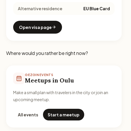
Alternative residence
EU Blue Card
Open visa page
Where would you rather be right now?
GEZGIN EVENTS
Meetups in Oulu
Make a small plan with travelers in the city or join an
upcoming meetup.
All events
Start a meetup