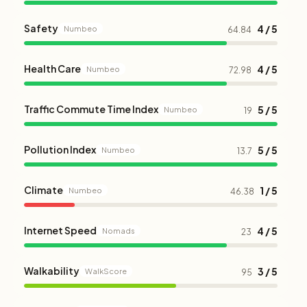
Safety
4 / 5
Numbeo
64.84
Health Care
4 / 5
Numbeo
72.98
Traffic Commute Time Index
5 / 5
Numbeo
19
Pollution Index
5 / 5
Numbeo
13.7
Climate
1 / 5
Numbeo
46.38
Internet Speed
4 / 5
Nomads
23
Walkability
3 / 5
WalkScore
95