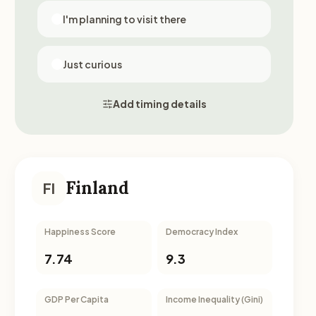
I'm planning to visit there
Just curious
Add timing details
Finland
FI
Happiness Score
Democracy Index
7.74
9.3
GDP Per Capita
Income Inequality (Gini)