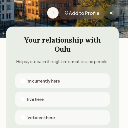
Add to Profile
I
Your relationship with
Oulu
Helps you reach the right information and people.
I'm currently here
I live here
I've been there