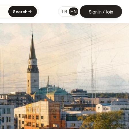
TR
EN
Sign in / Join
Search