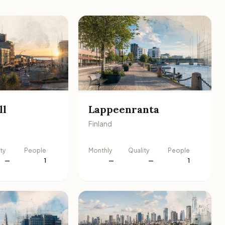
ll
Lappeenranta
Finland
ty
People
Monthly
Quality
People
—
1
—
—
1