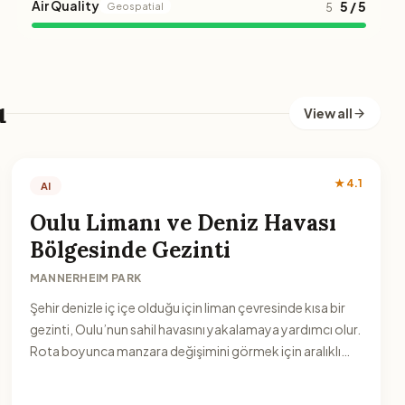
Air Quality
5 / 5
Geospatial
5
u
View all
★ 4.1
AI
Oulu Limanı ve Deniz Havası
Bölgesinde Gezinti
MANNERHEIM PARK
Şehir denizle iç içe olduğu için liman çevresinde kısa bir
gezinti, Oulu’nun sahil havasını yakalamaya yardımcı olur.
Rota boyunca manzara değişimini görmek için aralıklı
duraklar planlayın.