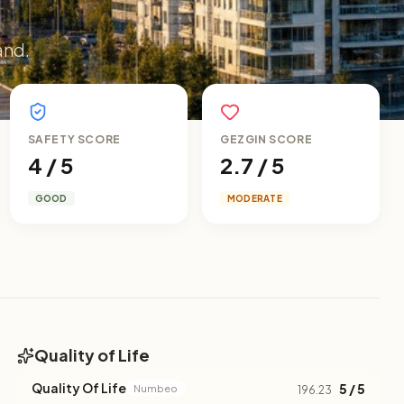
and.
SAFETY SCORE
GEZGIN SCORE
4 / 5
2.7 / 5
GOOD
MODERATE
Quality of Life
Quality Of Life
5 / 5
Numbeo
196.23