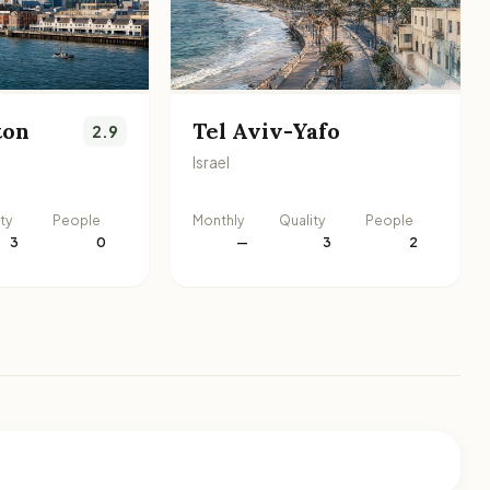
ton
Tel Aviv-Yafo
2.9
Israel
ty
People
Monthly
Quality
People
3
0
—
3
2