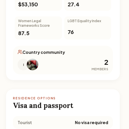
$53,150
27.4
Women Legal
LGBT Equality Index
Frameworks Score
76
87.5
Country community
2
I
MEMBERS
RESIDENCE OPTIONS
Visa and passport
Tourist
No visa required