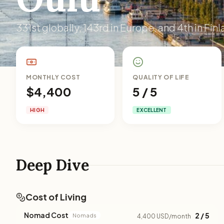
331st globally, 143rd in Europe, and 4th in Finl
MONTHLY COST
QUALITY OF LIFE
$4,400
5 / 5
HIGH
EXCELLENT
Deep Dive
Cost of Living
Nomad Cost
2 / 5
Nomads
4,400 USD/month