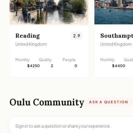
Reading
Southamp
2.9
United Kingdom
United Kingdom
Monthly
Quality
People
Monthly
Quali
$4250
2
0
$4400
Oulu Community
ASK A QUESTION
Sign in to ask a question or share your experience.