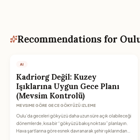
Recommendations for Oul
AI
Kadriorg Değil: Kuzey
Işıklarına Uygun Gece Planı
(Mevsim Kontrolü)
MEVSIME GÖRE GECE GÖKYÜZÜ IZLEME
Oulu’da geceleri gökyüzü daha uzun süre açık olabileceği
dönemlerde, kısa bir “gökyüzü bakış noktası” planlayın.
Hava şartlarına göre esnek davranarak şehir ışıklarından
uzaklaşabileceğiniz bir rota belirleyin.