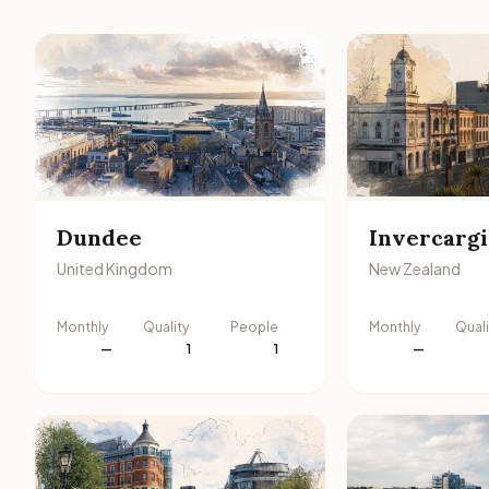
Dundee
Invercargi
United Kingdom
New Zealand
Monthly
Quality
People
Monthly
Quali
—
1
1
—