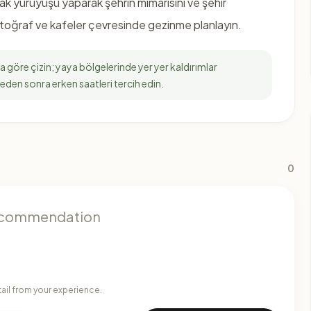
ak yürüyüşü yaparak şehrin mimarisini ve şehir
toğraf ve kafeler çevresinde gezinme planlayın.
 göre çizin; yaya bölgelerinde yer yer kaldırımlar
leden sonra erken saatleri tercih edin.
0
tail from your experience.