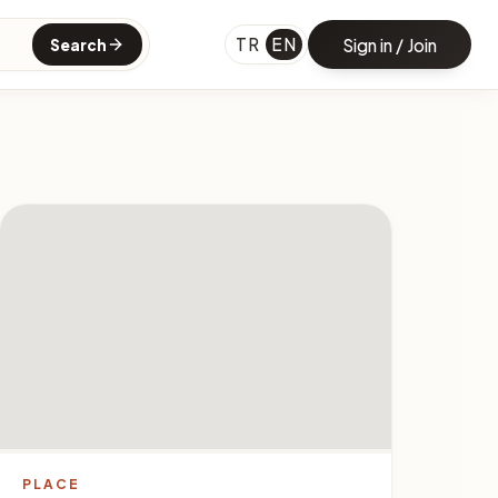
TR
EN
Sign in / Join
Search
PLACE