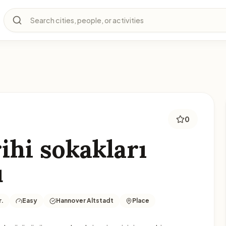
Search cities, people, or activities
0
rihi sokakları
u
r.
Easy
Hannover Altstadt
Place