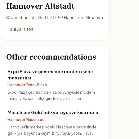
Hannover Altstadt
Ständehausstraße 11, 30159 Hannover, Almanya
4.5 / 5 · 1,109
Other recommendations
Expo Plaza ve çevresinde modern şehir
manzarası
Hannover Expo-Plaza
Expo Plaza çevresinde kısa bir yürüyüşle modern
mimariyi ve şehir ölçeğindeki açık alanları
deneyimleyin. Fotoğraf…
Maschsee Gölü’nde yürüyüş ve kısa mola
Hannover Maschsee
Hannover’in merkezindeki Maschsee çevresinde
göl kıyısı boyunca keyifli bir yürüyüş yapın. Hava