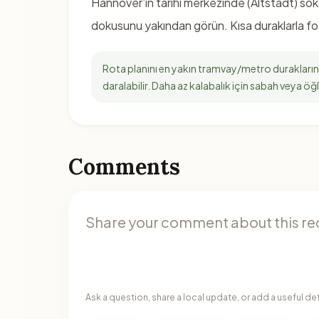
Hannover’in tarihi merkezinde (Altstadt) sok
dokusunu yakından görün. Kısa duraklarla fo
Rota planını en yakın tramvay/metro duraklarına
daralabilir. Daha az kalabalık için sabah veya öğ
Comments
Ask a question, share a local update, or add a useful de