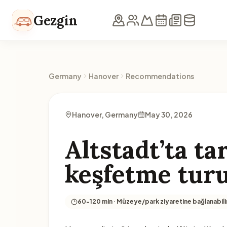
Skip to content
Gezgin
Germany
Hanover
Recommendations
Hanover, Germany
May 30, 2026
Altstadt’ta ta
keşfetme tur
60-120 min · Müzeye/park ziyaretine bağlanabili