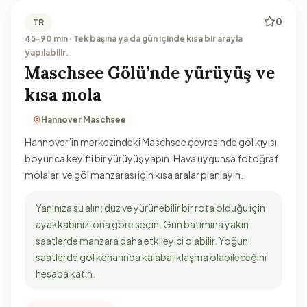
0
TR
45-90 min · Tek başına ya da gün içinde kısa bir arayla
yapılabilir.
Maschsee Gölü’nde yürüyüş ve
kısa mola
Hannover Maschsee
Hannover’in merkezindeki Maschsee çevresinde göl kıyısı
boyunca keyifli bir yürüyüş yapın. Hava uygunsa fotoğraf
molaları ve göl manzarası için kısa aralar planlayın.
Yanınıza su alın; düz ve yürünebilir bir rota olduğu için
ayakkabınızı ona göre seçin. Gün batımına yakın
saatlerde manzara daha etkileyici olabilir. Yoğun
saatlerde göl kenarında kalabalıklaşma olabileceğini
hesaba katın.