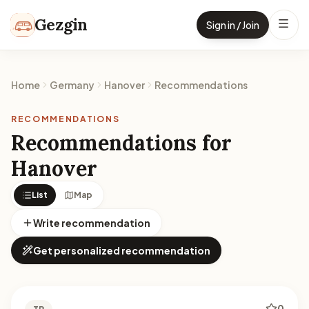
Skip to content
Gezgin
Sign in / Join
Home
Germany
Hanover
Recommendations
RECOMMENDATIONS
Recommendations for
Hanover
List
Map
Write recommendation
Get personalized recommendation
0