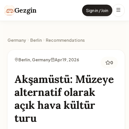
Skip to content
Gezgin
Sign in / Join
Germany
Berlin
Recommendations
Berlin, Germany
Apr 19, 2026
0
Akşamüstü: Müzeye
alternatif olarak
açık hava kültür
turu