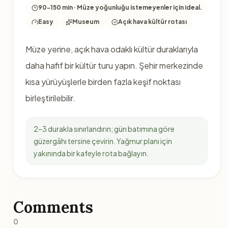
90-150 min · Müze yoğunluğu istemeyenler için ideal.
Easy
Museum
Açık hava kültür rotası
Müze yerine, açık hava odaklı kültür duraklarıyla
daha hafif bir kültür turu yapın. Şehir merkezinde
kısa yürüyüşlerle birden fazla keşif noktası
birleştirilebilir.
2–3 durakla sınırlandırın; gün batımına göre
güzergâhı tersine çevirin. Yağmur planı için
yakınında bir kafeyle rota bağlayın.
Comments
0