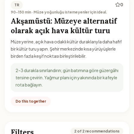
0
TR
90-150 min · Müze yoğunluğu istemeyenler için ideal.
Akşamüstü: Müzeye alternatif
olarak açık hava kültür turu
Müze yerine, açık hava odaklı kültür duraklarıyla daha hafif
bir kültür turu yapın. Şehir merkezinde kısa yürüyüşlerle
birden fazla keşif noktası birleştirilebilir.
2–3 durakla sınırlandırın; gün batımına göre güzergâhı
tersine çevirin. Yağmur planı için yakınında bir kafeyle
rota bağlayın.
Do this together
Filters
2 of 2 recommendations