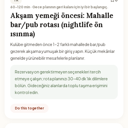
TR
60-120 min · Gece planının geri kalanı için iyi bir başlangıç.
Akşam yemeği öncesi: Mahalle
bar/pub rotası (nightlife ön
ısınma)
Kulübe gitmeden önce 1–2 farklı mahallede bar/pub
gezerek akşama yumuşak bir giriş yapın. Küçük mekânlar
genelde yürünebilir mesafelerle planlanır.
Rezervasyon gerektirmeyen seçenekleri tercih
etmeye çalışın; rota planınızı 30–40 dk’lık dilimlere
bölün. Gideceğiniz alanlarda toplu taşıma erişimini
kontrol edin.
Do this together