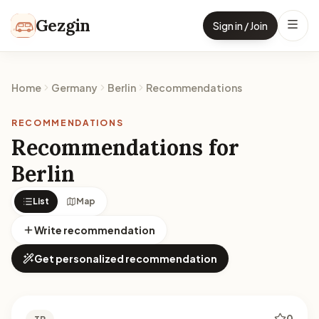
Skip to content
Gezgin
Sign in / Join
Home
Germany
Berlin
Recommendations
RECOMMENDATIONS
Recommendations for
Berlin
List
Map
Write recommendation
Get personalized recommendation
0