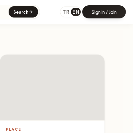
TR
EN
Sign in / Join
Search
PLACE