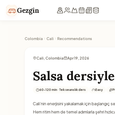
Skip to content
Gezgin
Colombia
Cali
Recommendations
Cali, Colombia
Apr 19, 2026
Salsa dersiyle
60-120 min · Tek seanslık ders
Easy
P
Cali’nin enerjisini yakalamak için başlangıç se
Hem ritim hem de temel adımlarla şehri hızlıca