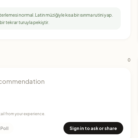
erlemesi normal. Latin müziğiyle kısa bir ısınma rutini yap.
bir tekrar turuyla pekiştir.
0
tail from your experience.
Poll
Sign in to ask or share