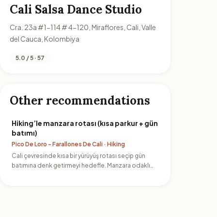
Cali Salsa Dance Studio
Cra. 23a #1-114 # 4-120, Miraflores, Cali, Valle
del Cauca, Kolombiya
5.0 / 5 · 57
Other recommendations
Hiking’le manzara rotası (kısa parkur + gün
batımı)
Pico De Loro - Farallones De Cali · Hiking
Cali çevresinde kısa bir yürüyüş rotası seçip gün
batımına denk getirmeyi hedefle. Manzara odaklı
parkurlar şehre y…