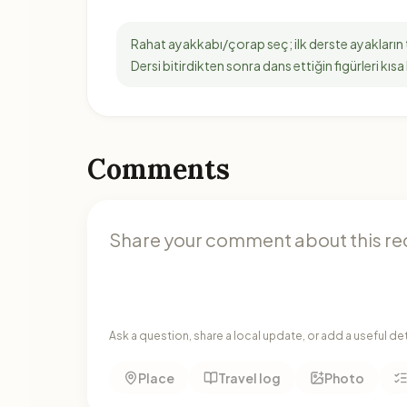
Rahat ayakkabı/çorap seç; ilk derste ayakların t
Dersi bitirdikten sonra dans ettiğin figürleri kısa 
Comments
Ask a question, share a local update, or add a useful de
Place
Travel log
Photo