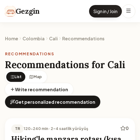
Skip to content
Gezgin
Sign in / Join
Home
Colombia
Cali
Recommendations
RECOMMENDATIONS
Recommendations for Cali
List
Map
Write recommendation
Get personalized recommendation
0
TR
120-240 min · 2–4 saatlik yürüyüş
Hiking’le manzara rotası (kısa