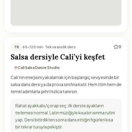
0
TR
60-120 min · Tek seanslık ders
Salsa dersiyle Cali’yi keşfet
Cali Salsa Dance Studio
Cali’nin enerjisini yakalamak için başlangıç seviyesinde bir
salsa dans dersi ya da prova sınıfına katıl. Hem ritim hem de
temel adımlarla şehri hızlıca tanırsın.
Rahat ayakkabı/çorap seç; ilk derste ayakların
terlemesi normal. Latin müziğiyle kısa bir ısınma rutini
yap. Dersi bitirdikten sonra dans ettiğin figürleri kısa
bir tekrar turuyla pekiştir.