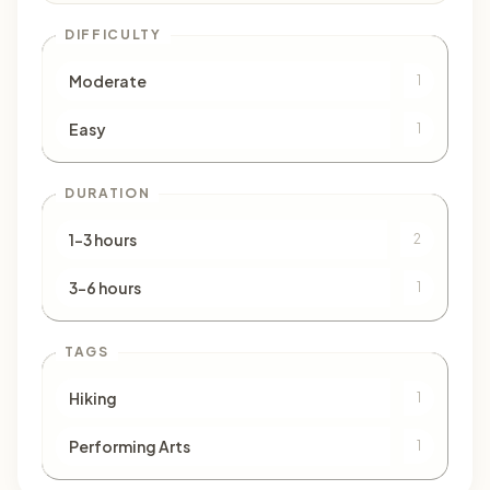
DIFFICULTY
Moderate
1
Easy
1
DURATION
1–3 hours
2
3–6 hours
1
TAGS
Hiking
1
Performing Arts
1