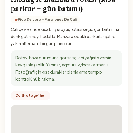
parkur + gün batımı)
Pico De Loro - Farallones De Cali
Cali çevresinde kısa bir yürüyüş rotası seçip gün batımına
denk getirmeyi hedefle. Manzara odaklı parkurlar şehre
yakın alternatif bir gün planı olur.
Rotayı hava durumuna göre seç; ani yağışta zemin
kayganlaşabilir. Yanına yağmurluk/ince katman al.
Fotoğraf için kısa duraklar planla ama tempo
kontrolünü bırakma.
Do this together