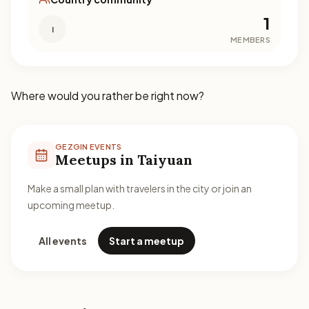
1
I
MEMBERS
Where would you rather be right now?
GEZGIN EVENTS
Meetups in Taiyuan
Make a small plan with travelers in the city or join an
upcoming meetup.
All events
Start a meetup