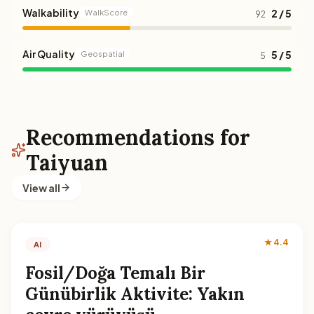
Walkability
2 / 5
WalkScore
92
Air Quality
5 / 5
Geospatial
5
Recommendations for
Taiyuan
View all
★ 4.4
AI
Fosil/Doğa Temalı Bir
Günübirlik Aktivite: Yakın