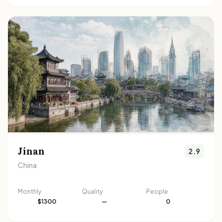
Jinan
2.9
China
Monthly
Quality
People
$1300
—
0