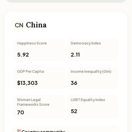
China
CN
Happiness Score
Democracy Index
5.92
2.11
GDP Per Capita
Income Inequality (Gini)
$13,303
36
Women Legal
LGBT Equality Index
Frameworks Score
52
70
Country community