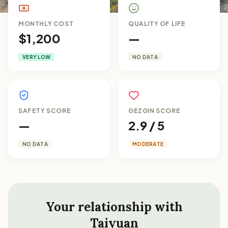
MONTHLY COST
QUALITY OF LIFE
$1,200
—
VERY LOW
NO DATA
SAFETY SCORE
GEZGIN SCORE
—
2.9 / 5
NO DATA
MODERATE
Your relationship with
Taiyuan