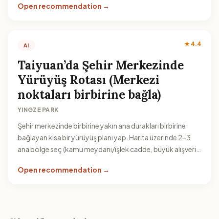
Open recommendation →
★ 4.4
AI
Taiyuan’da Şehir Merkezinde
Yürüyüş Rotası (Merkezi
noktaları birbirine bağla)
YINGZE PARK
Şehir merkezinde birbirine yakın ana durakları birbirine
bağlayan kısa bir yürüyüş planı yap. Harita üzerinde 2–3
ana bölge seç (kamu meydanı/işlek cadde, büyük alışveriş
alanı ve bir park) ve gün içinde toplu taşıma ile sadece kısa
Open recommendation →
geçişler yap.