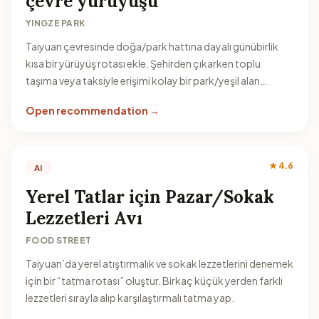
çevre yürüyüşü
YINGZE PARK
Taiyuan çevresinde doğa/park hattına dayalı günübirlik
kısa bir yürüyüş rotası ekle. Şehirden çıkarken toplu
taşıma veya taksiyle erişimi kolay bir park/yeşil alan
hedefle; ardından yürüyüş ve manzara noktalarıyla günü
Open recommendation →
tamamla.
★ 4.6
AI
Yerel Tatlar için Pazar/Sokak
Lezzetleri Avı
FOOD STREET
Taiyuan’da yerel atıştırmalık ve sokak lezzetlerini denemek
için bir “tatma rotası” oluştur. Birkaç küçük yerden farklı
lezzetleri sırayla alıp karşılaştırmalı tatma yap.