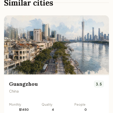
Similar cities
Guangzhou
3.5
China
Monthly
Quality
People
$1450
4
0