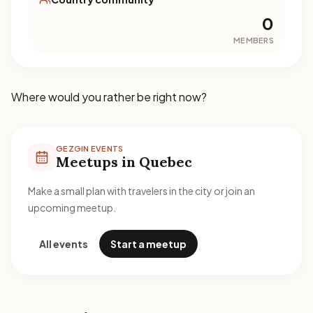
0
MEMBERS
Where would you rather be right now?
GEZGIN EVENTS
Meetups in Quebec
Make a small plan with travelers in the city or join an
upcoming meetup.
All events
Start a meetup