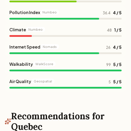
Pollution Index
4 / 5
Numbeo
36.4
Climate
1 / 5
Numbeo
48
Internet Speed
4 / 5
Nomads
26
Walkability
5 / 5
WalkScore
99
Air Quality
5 / 5
Geospatial
5
Recommendations for
Quebec