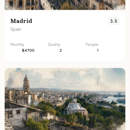
Madrid
3.5
Spain
Monthly
Quality
People
$4700
2
1