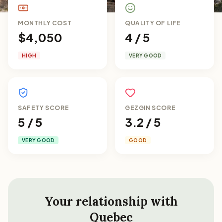
MONTHLY COST
QUALITY OF LIFE
$4,050
4 / 5
HIGH
VERY GOOD
SAFETY SCORE
GEZGIN SCORE
5 / 5
3.2 / 5
VERY GOOD
GOOD
Your relationship with
Quebec