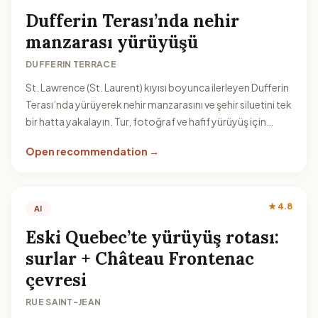
Dufferin Terası’nda nehir
manzarası yürüyüşü
DUFFERIN TERRACE
St. Lawrence (St. Laurent) kıyısı boyunca ilerleyen Dufferin
Terası’nda yürüyerek nehir manzarasını ve şehir siluetini tek
bir hatta yakalayın. Tur, fotoğraf ve hafif yürüyüş için
uygundur.
Open recommendation →
★ 4.8
AI
Eski Quebec’te yürüyüş rotası:
surlar + Château Frontenac
çevresi
RUE SAINT-JEAN