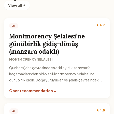
View all
★ 4.7
AI
Montmorency Şelalesi’ne
günübirlik gidiş-dönüş
(manzara odaklı)
MONTMORENCY ŞELALESI
Quebec Şehri çevresinde en etkileyici kısa mesafe
kaçamaklarından biri olan Montmorency Şelalesi’ne
günübirlik gidin. Doğa yürüyüşleri ve şelale çevresindeki
seyir alanlarıyla hem fotoğraf hem de dinlenme odaklı bir
Open recommendation →
ara verebilirsiniz.
★ 4.8
AI