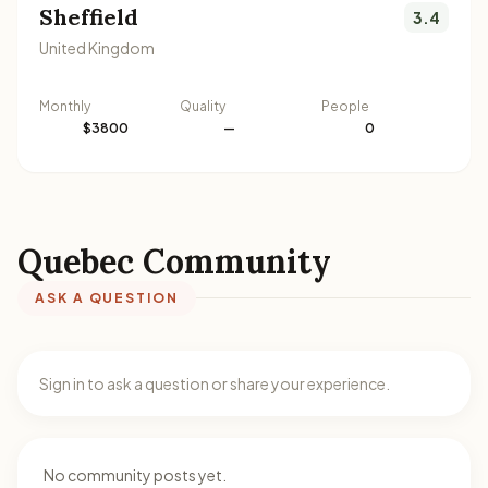
Sheffield
3.4
United Kingdom
Monthly
Quality
People
$3800
—
0
Quebec Community
ASK A QUESTION
Sign in to ask a question or share your experience.
No community posts yet.