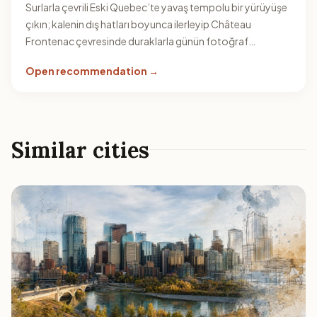
Surlarla çevrili Eski Quebec’te yavaş tempolu bir yürüyüşe
çıkın; kalenin dış hatları boyunca ilerleyip Château
Frontenac çevresinde duraklarla günün fotoğraf
noktalarını yakalayın. Rota, hem merkez hissini hem de
Open recommendation →
nehir manzaralarını bir arada görmenizi sağlar.
Similar cities