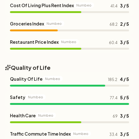
Cost Of Living Plus Rent Index
3 / 5
Numbeo
41.4
Groceries Index
2 / 5
Numbeo
68.2
Restaurant Price Index
3 / 5
Numbeo
60.4
Quality of Life
Quality Of Life
4 / 5
Numbeo
185.2
Safety
5 / 5
Numbeo
77.4
Health Care
3 / 5
Numbeo
69
Traffic Commute Time Index
3 / 5
Numbeo
33.4