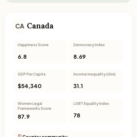
Canada
CA
Happiness Score
Democracy Index
6.8
8.69
GDP Per Capita
Income Inequality (Gini)
$54,340
31.1
Women Legal
LGBT Equality Index
Frameworks Score
78
87.9
Country community