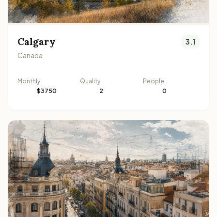
Calgary
3.1
Canada
Monthly
Quality
People
$3750
2
0