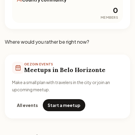
0
MEMBERS
Where would you rather be right now?
GEZGIN EVENTS
Meetups in Belo Horizonte
Make a small plan with travelers in the city or join an
upcoming meetup.
All events
Start a meetup