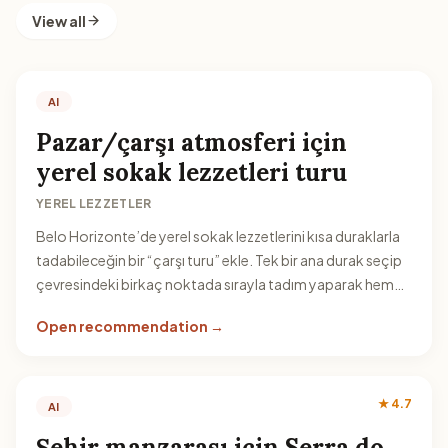
View all
AI
Pazar/çarşı atmosferi için
yerel sokak lezzetleri turu
YEREL LEZZETLER
Belo Horizonte’de yerel sokak lezzetlerini kısa duraklarla
tadabileceğin bir “çarşı turu” ekle. Tek bir ana durak seçip
çevresindeki birkaç noktada sırayla tadım yaparak hem
hızlı hem de doyurucu bir deneyim kurgulayabilirsin.
Open recommendation →
★ 4.7
AI
Şehir manzarası için Serra do