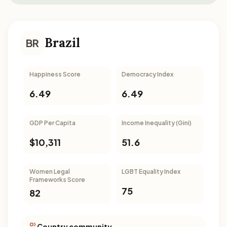
Brazil
BR
Happiness Score
Democracy Index
6.49
6.49
GDP Per Capita
Income Inequality (Gini)
$10,311
51.6
Women Legal
LGBT Equality Index
Frameworks Score
75
82
Country community