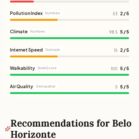
Pollution Index
2 / 5
Numbeo
53
Climate
5 / 5
Numbeo
98.5
Internet Speed
2 / 5
Nomads
15
Walkability
5 / 5
WalkScore
100
Air Quality
5 / 5
Geospatial
5
Recommendations for Belo
Horizonte