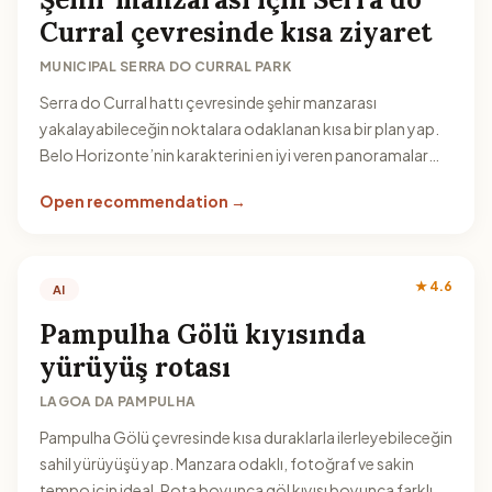
Curral çevresinde kısa ziyaret
MUNICIPAL SERRA DO CURRAL PARK
Serra do Curral hattı çevresinde şehir manzarası
yakalayabileceğin noktalara odaklanan kısa bir plan yap.
Belo Horizonte’nin karakterini en iyi veren panoramalar
için gün içinde esnek bir süre ayır.
Open recommendation →
★ 4.6
AI
Pampulha Gölü kıyısında
yürüyüş rotası
LAGOA DA PAMPULHA
Pampulha Gölü çevresinde kısa duraklarla ilerleyebileceğin
sahil yürüyüşü yap. Manzara odaklı, fotoğraf ve sakin
tempo için ideal. Rota boyunca göl kıyısı boyunca farklı