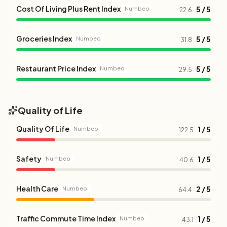
Cost Of Living Plus Rent Index
5 / 5
Numbeo
22.6
Groceries Index
5 / 5
Numbeo
31.8
Restaurant Price Index
5 / 5
Numbeo
29.5
Quality of Life
Quality Of Life
1 / 5
Numbeo
122.5
Safety
1 / 5
Numbeo
40.6
Health Care
2 / 5
Numbeo
64.4
Traffic Commute Time Index
1 / 5
Numbeo
43.1