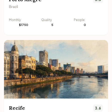
Brazil
Monthly
Quality
People
$1750
5
0
Recife
3.6