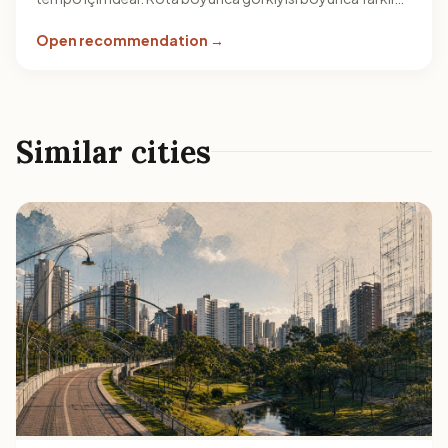
noktalara uğrayıp yürüyüşünü esnetebilirsin.
Open recommendation →
Similar cities