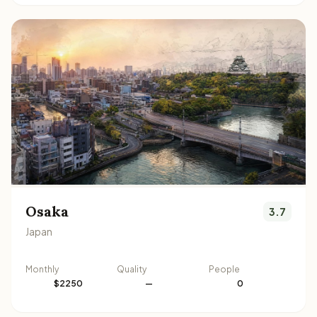
Osaka
3.7
Japan
Monthly
Quality
People
$2250
—
0