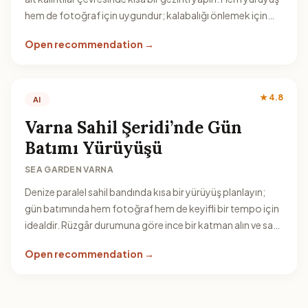
hem de fotoğraf için uygundur; kalabalığı önlemek için
gündüzün daha erken saatlerini tercih edin.
Open recommendation →
★ 4.8
AI
Varna Sahil Şeridi’nde Gün
Batımı Yürüyüşü
SEA GARDEN VARNA
Denize paralel sahil bandında kısa bir yürüyüş planlayın;
gün batımında hem fotoğraf hem de keyifli bir tempo için
idealdir. Rüzgâr durumuna göre ince bir katman alın ve sahil
boyunca yürünecek kadar esnek bir zaman ayırın.
Open recommendation →