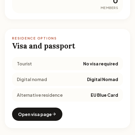
0
MEMBERS
RESIDENCE OPTIONS
Visa and passport
Tourist
No visa required
Digital nomad
Digital Nomad
Alternative residence
EU Blue Card
Open visa page