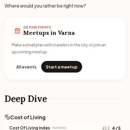
Where would you rather be right now?
GEZGIN EVENTS
Meetups in Varna
Make a small plan with travelers in the city or join an
upcoming meetup.
All events
Start a meetup
Deep Dive
Cost of Living
Cost Of Living Index
4 / 5
Numbeo
45.2