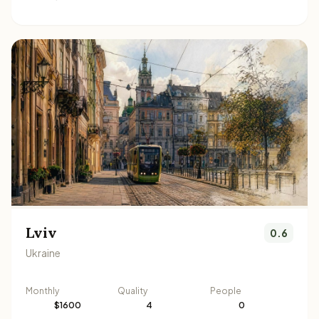
Lviv
0.6
Ukraine
Monthly
Quality
People
$1600
4
0