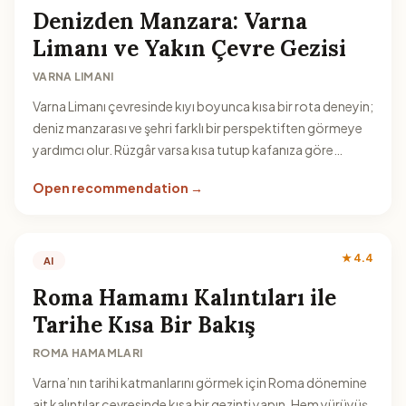
Denizden Manzara: Varna
Limanı ve Yakın Çevre Gezisi
VARNA LIMANI
Varna Limanı çevresinde kıyı boyunca kısa bir rota deneyin;
deniz manzarası ve şehri farklı bir perspektiften görmeye
yardımcı olur. Rüzgâr varsa kısa tutup kafanıza göre
esnetin.
Open recommendation →
★ 4.4
AI
Roma Hamamı Kalıntıları ile
Tarihe Kısa Bir Bakış
ROMA HAMAMLARI
Varna’nın tarihi katmanlarını görmek için Roma dönemine
ait kalıntılar çevresinde kısa bir gezinti yapın. Hem yürüyüş