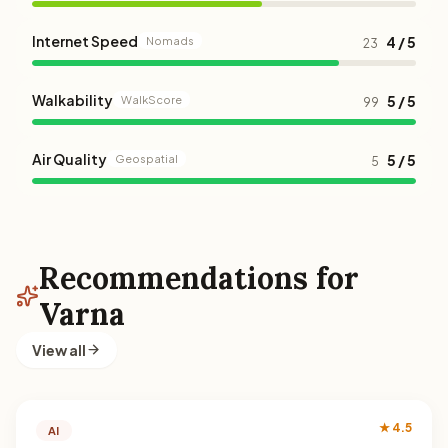
Internet Speed
4 / 5
Nomads
23
Walkability
5 / 5
WalkScore
99
Air Quality
5 / 5
Geospatial
5
Recommendations for
Varna
View all
★ 4.5
AI