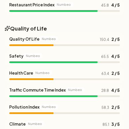
Restaurant Price Index
4 / 5
Numbeo
45.8
Quality of Life
Quality Of Life
2 / 5
Numbeo
150.4
Safety
4 / 5
Numbeo
65.5
Health Care
2 / 5
Numbeo
63.4
Traffic Commute Time Index
4 / 5
Numbeo
28.8
Pollution Index
2 / 5
Numbeo
58.3
Climate
3 / 5
Numbeo
85.1