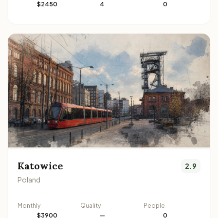
$2450
4
0
Katowice
2.9
Poland
Monthly
Quality
People
$3900
—
0