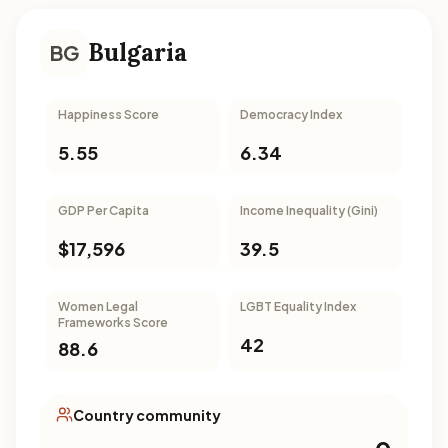
Bulgaria
BG
Happiness Score
Democracy Index
5.55
6.34
GDP Per Capita
Income Inequality (Gini)
$17,596
39.5
Women Legal
LGBT Equality Index
Frameworks Score
42
88.6
Country community