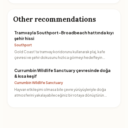
Other recommendations
Tramvayla Southport–Broadbeach hattında kıyı
şehir hissi
Southport
Gold Coast’ta tramvay koridorunu kullanarak plaj, kafe
çevresi ve şehir dokusunu hızlıca görmeyi hedefleyin.
Kıyıya…
Currumbin Wildlife Sanctuary çevresinde doğa
& kısa keşif
Currumbin Wildlife Sanctuary
Hayvan etkileşimi olmasa bile çevre yürüyüşleriyle doğa
atmosferini yakalayabileceğiniz bir rotaya dönüştürün.
Plan…