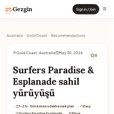
Skip to content
Gezgin
Sign in / Join
Australia
Gold Coast
Recommendations
Gold Coast, Australia
May 30, 2026
0
Surfers Paradise &
Esplanade sahil
yürüyüşü
1-2 hr · Gün batımı odaklı esnek plan
Easy
Surfers Paradise Esplanade
Place