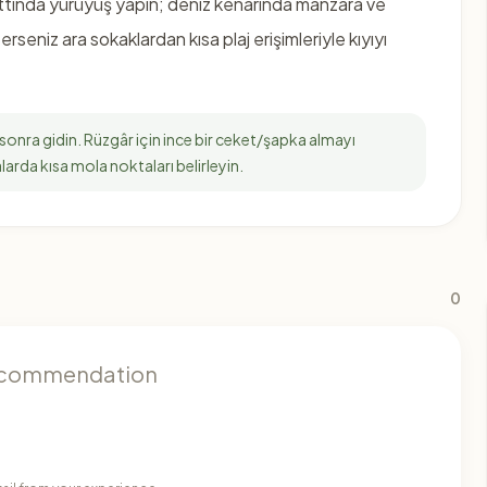
ttında yürüyüş yapın; deniz kenarında manzara ve
rseniz ara sokaklardan kısa plaj erişimleriyle kıyıyı
onra gidin. Rüzgâr için ince bir ceket/şapka almayı
arda kısa mola noktaları belirleyin.
0