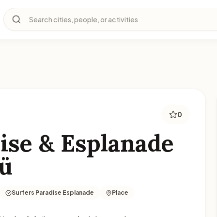
Search cities, people, or activities
0
ise & Esplanade
şü
Surfers Paradise Esplanade
Place