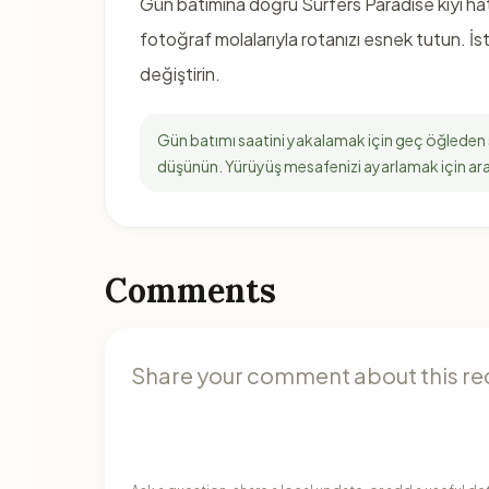
Gün batımına doğru Surfers Paradise kıyı ha
fotoğraf molalarıyla rotanızı esnek tutun. İste
değiştirin.
Gün batımı saatini yakalamak için geç öğleden s
düşünün. Yürüyüş mesafenizi ayarlamak için aral
Comments