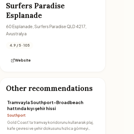
Surfers Paradise
Esplanade
60 Esplanade, Surfers Paradise QLD 4217,
Avustralya
4.9 / 5 · 105
Website
Other recommendations
Tramvayla Southport–Broadbeach
hattında kıyı şehir hissi
Southport
Gold Coast’ta tramvay koridorunu kullanarak plaj,
kafe çevresi ve şehir dokusunu hızlıca görmeyi