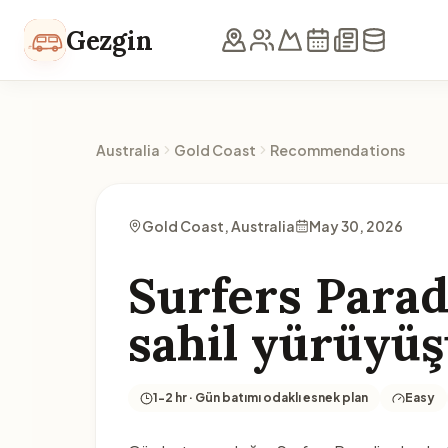
Skip to content
Gezgin
Australia
Gold Coast
Recommendations
Gold Coast, Australia
May 30, 2026
Surfers Parad
sahil yürüyü
1-2 hr · Gün batımı odaklı esnek plan
Easy