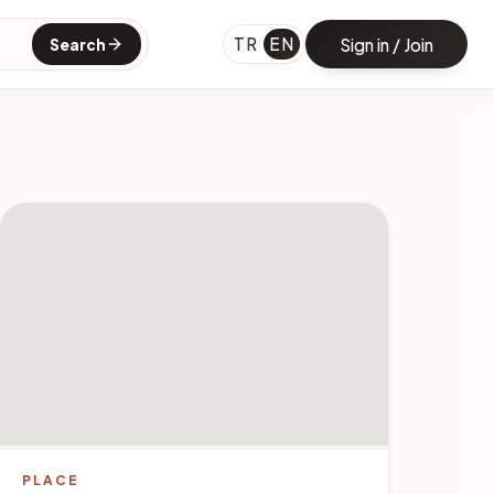
TR
EN
Sign in / Join
Search
PLACE