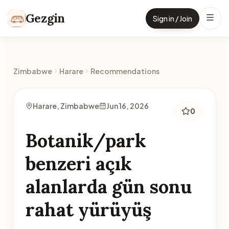
Skip to content
Gezgin
Sign in / Join
Zimbabwe
Harare
Recommendations
Harare, Zimbabwe
Jun 16, 2026
0
Botanik/park
benzeri açık
alanlarda gün sonu
rahat yürüyüş