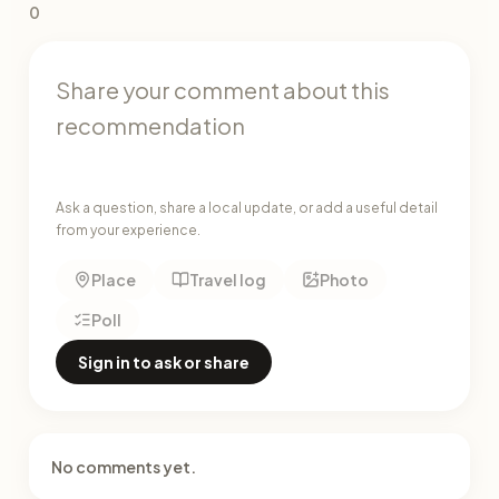
0
Ask a question, share a local update, or add a useful detail
from your experience.
Place
Travel log
Photo
Poll
Sign in to ask or share
No comments yet.