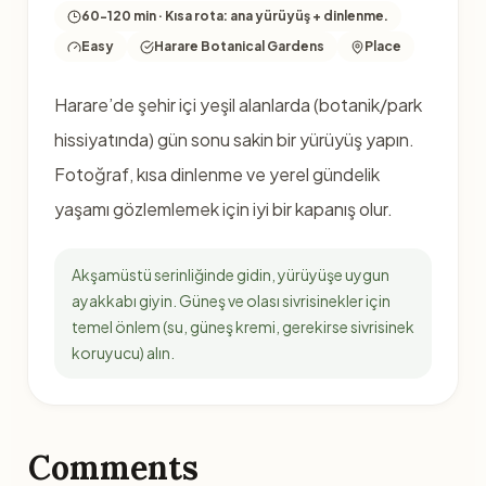
60-120 min · Kısa rota: ana yürüyüş + dinlenme.
Easy
Harare Botanical Gardens
Place
Harare’de şehir içi yeşil alanlarda (botanik/park
hissiyatında) gün sonu sakin bir yürüyüş yapın.
Fotoğraf, kısa dinlenme ve yerel gündelik
yaşamı gözlemlemek için iyi bir kapanış olur.
Akşamüstü serinliğinde gidin, yürüyüşe uygun
ayakkabı giyin. Güneş ve olası sivrisinekler için
temel önlem (su, güneş kremi, gerekirse sivrisinek
koruyucu) alın.
Comments