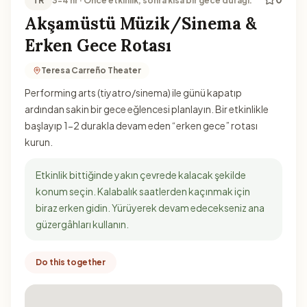
TR
3-4 hr · Önce etkinlik, sonra kısa bir gece durağı.
Akşamüstü Müzik/Sinema &
Erken Gece Rotası
Teresa Carreño Theater
Performing arts (tiyatro/sinema) ile günü kapatıp
ardından sakin bir gece eğlencesi planlayın. Bir etkinlikle
başlayıp 1-2 durakla devam eden “erken gece” rotası
kurun.
Etkinlik bittiğinde yakın çevrede kalacak şekilde
konum seçin. Kalabalık saatlerden kaçınmak için
biraz erken gidin. Yürüyerek devam edecekseniz ana
güzergâhları kullanın.
Do this together