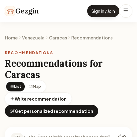
Skip to content
Gezgin
Sign in / Join
Home
Venezuela
Caracas
Recommendations
RECOMMENDATIONS
Recommendations for
Caracas
List
Map
Write recommendation
Get personalized recommendation
0