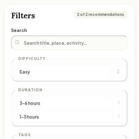
Filters
2 of 2 recommendations
Search
DIFFICULTY
Easy
2
DURATION
3–6 hours
1
1–3 hours
1
TAGS