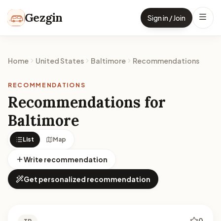
Skip to content
Gezgin
Sign in / Join
Home
United States
Baltimore
Recommendations
RECOMMENDATIONS
Recommendations for
Baltimore
List
Map
Write recommendation
Get personalized recommendation
0