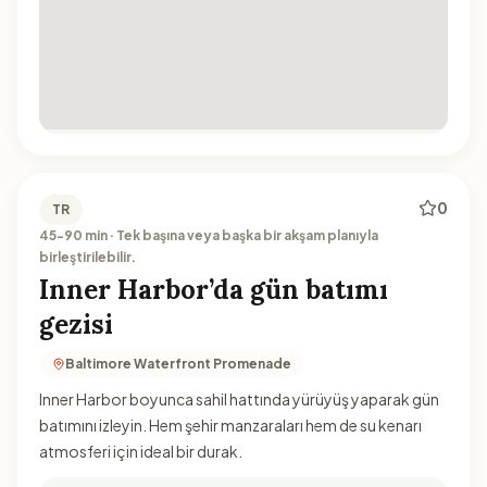
0
TR
45-90 min · Tek başına veya başka bir akşam planıyla
birleştirilebilir.
Inner Harbor’da gün batımı
gezisi
Baltimore Waterfront Promenade
Inner Harbor boyunca sahil hattında yürüyüş yaparak gün
batımını izleyin. Hem şehir manzaraları hem de su kenarı
atmosferi için ideal bir durak.