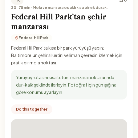
TR
30-75 min · Mola ve manzara odaklı kısa bir ek durak.
Federal Hill Park’tan şehir
manzarası
Federal Hill Park
Federal Hill Park’ta kısa bir park yürüyüşü yapın;
Baltimore’un şehir siluetini ve liman çevresini izlemek için
pratik bir mola noktası.
Yürüyüş rotasını kısa tutun; manzara noktalarında
dur-kalk şeklinde ilerleyin. Fotoğraf için gün ışığına
göre konumu ayarlayın.
Do this together