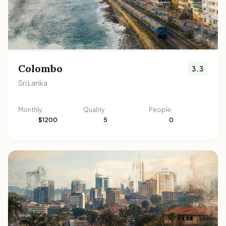
Colombo
3.3
Sri Lanka
Monthly
Quality
People
$1200
5
0