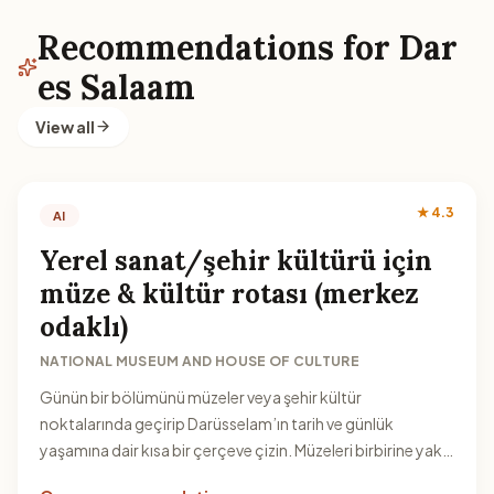
Recommendations for Dar
es Salaam
View all
★ 4.3
AI
Yerel sanat/şehir kültürü için
müze & kültür rotası (merkez
odaklı)
NATIONAL MUSEUM AND HOUSE OF CULTURE
Günün bir bölümünü müzeler veya şehir kültür
noktalarında geçirip Darüsselam’ın tarih ve günlük
yaşamına dair kısa bir çerçeve çizin. Müzeleri birbirine yakın
planlayarak zaman kazanabilirsiniz.