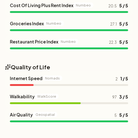
Cost Of Living Plus Rent Index
5 / 5
Numbeo
20.5
Groceries Index
5 / 5
Numbeo
27.1
Restaurant Price Index
5 / 5
Numbeo
22.3
Quality of Life
Internet Speed
1 / 5
Nomads
2
Walkability
3 / 5
WalkScore
97
Air Quality
5 / 5
Geospatial
5