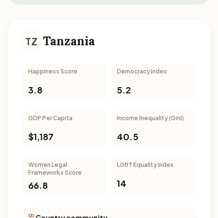
Tanzania
TZ
Happiness Score
Democracy Index
3.8
5.2
GDP Per Capita
Income Inequality (Gini)
$1,187
40.5
Women Legal
LGBT Equality Index
Frameworks Score
14
66.8
Country community