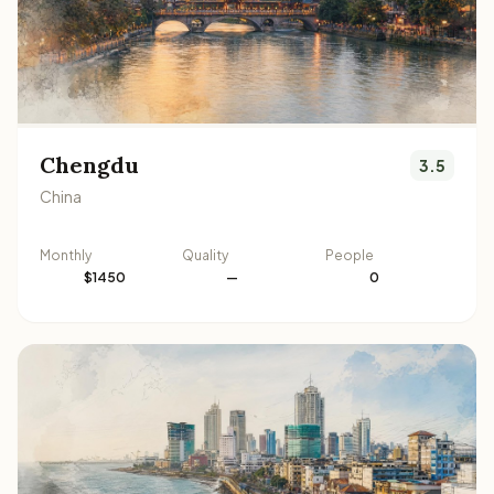
Chengdu
3.5
China
Monthly
Quality
People
$1450
—
0