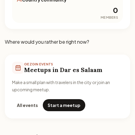
0
MEMBERS
Where would you rather be right now?
GEZGIN EVENTS
Meetups in Dar es Salaam
Make a small plan with travelers in the city or join an
upcoming meetup.
All events
Start a meetup