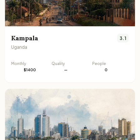
Kampala
3.1
Uganda
Monthly
Quality
People
$1400
—
0