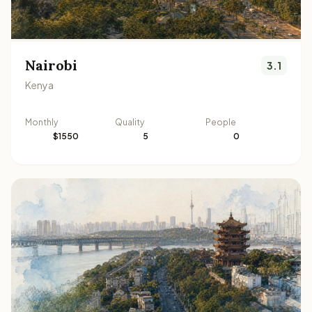
Nairobi
3.1
Kenya
Monthly
Quality
People
$1550
5
0