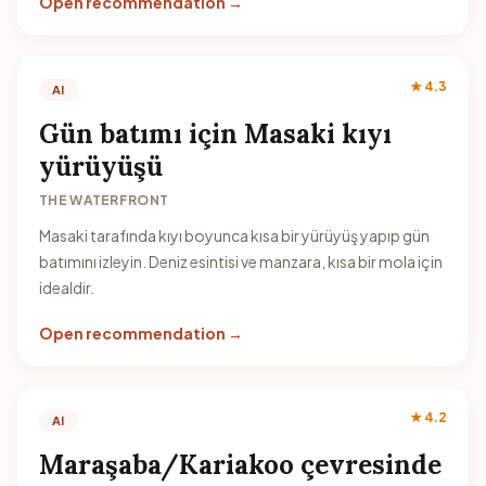
Open recommendation →
★ 4.3
AI
Gün batımı için Masaki kıyı
yürüyüşü
THE WATERFRONT
Masaki tarafında kıyı boyunca kısa bir yürüyüş yapıp gün
batımını izleyin. Deniz esintisi ve manzara, kısa bir mola için
idealdir.
Open recommendation →
★ 4.2
AI
Maraşaba/Kariakoo çevresinde