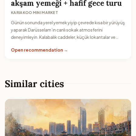
akşam yemeği + hafif gece turu
KARIAKOO MINI MARKET
Günün sonunda yerel yemek yiyip çevrede kısa bir yürüyüş
yaparak Darüsselam’ın canlı sokak atmosferini
deneyimleyin. Kalabalık caddeler, küçük lokantalar ve
akşam hareketliliği için uygun bir başlangıç noktası olur.
Open recommendation →
Similar cities