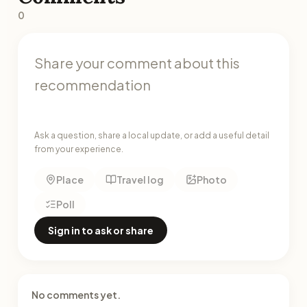
0
Ask a question, share a local update, or add a useful detail
from your experience.
Place
Travel log
Photo
Poll
Sign in to ask or share
No comments yet.