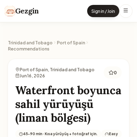
Skip to content
Gezgin
Sign in / Join
Trinidad and Tobago
Port of Spain
Recommendations
Port of Spain, Trinidad and Tobago
0
Jun 16, 2026
Waterfront boyunca
sahil yürüyüşü
(liman bölgesi)
45-90 min · Kısa yürüyüş + fotoğraf için.
Easy