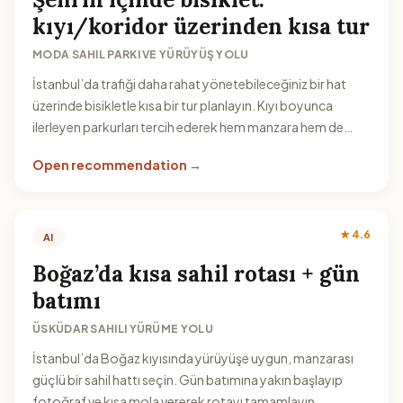
kıyı/koridor üzerinden kısa tur
MODA SAHIL PARKI VE YÜRÜYÜŞ YOLU
İstanbul’da trafiği daha rahat yönetebileceğiniz bir hat
üzerinde bisikletle kısa bir tur planlayın. Kıyı boyunca
ilerleyen parkurları tercih ederek hem manzara hem de
rota sürekliliği yakalayabilirsiniz.
Open recommendation →
★ 4.6
AI
Boğaz’da kısa sahil rotası + gün
batımı
ÜSKÜDAR SAHILI YÜRÜME YOLU
İstanbul’da Boğaz kıyısında yürüyüşe uygun, manzarası
güçlü bir sahil hattı seçin. Gün batımına yakın başlayıp
fotoğraf ve kısa mola vererek rotayı tamamlayın.