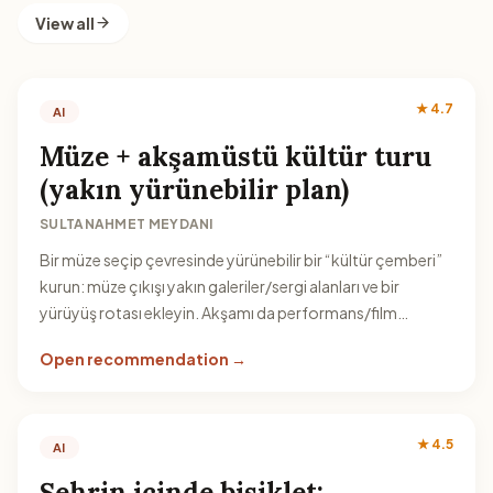
View all
★ 4.7
AI
Müze + akşamüstü kültür turu
(yakın yürünebilir plan)
SULTANAHMET MEYDANI
Bir müze seçip çevresinde yürünebilir bir “kültür çemberi”
kurun: müze çıkışı yakın galeriler/sergi alanları ve bir
yürüyüş rotası ekleyin. Akşamı da performans/film
seçeneğiyle bağlayabilirsiniz.
Open recommendation →
★ 4.5
AI
Şehrin içinde bisiklet: