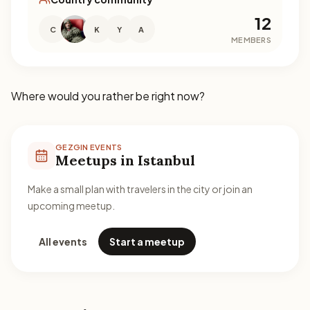
12
C
K
Y
A
MEMBERS
Where would you rather be right now?
GEZGIN EVENTS
Meetups in Istanbul
Make a small plan with travelers in the city or join an
upcoming meetup.
All events
Start a meetup