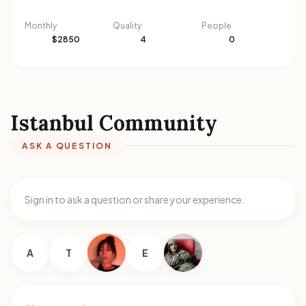
Monthly
Quality
People
$2850
4
0
Istanbul Community
ASK A QUESTION
Sign in to ask a question or share your experience.
A
T
E