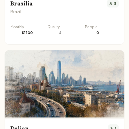
Brasilia
3.3
Brazil
Monthly
Quality
People
$1700
4
0
Dalian
3.1