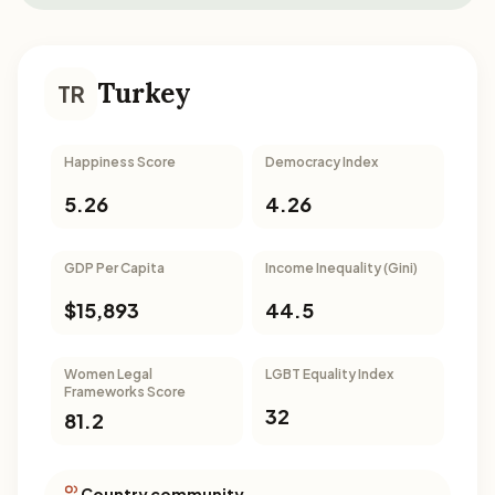
Turkey
TR
Happiness Score
Democracy Index
5.26
4.26
GDP Per Capita
Income Inequality (Gini)
$15,893
44.5
Women Legal
LGBT Equality Index
Frameworks Score
32
81.2
Country community