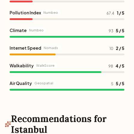
Pollution Index
1 / 5
Numbeo
67.4
Climate
5 / 5
Numbeo
93
Internet Speed
2 / 5
Nomads
10
Walkability
4 / 5
WalkScore
98
Air Quality
5 / 5
Geospatial
5
Recommendations for
Istanbul