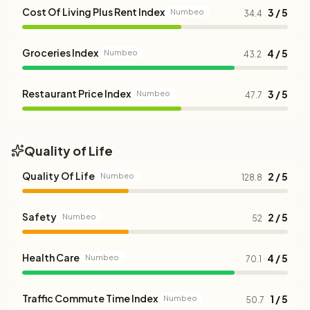
Cost Of Living Plus Rent Index
3 / 5
Numbeo
34.4
Groceries Index
4 / 5
Numbeo
43.2
Restaurant Price Index
3 / 5
Numbeo
47.7
Quality of Life
Quality Of Life
2 / 5
Numbeo
128.8
Safety
2 / 5
Numbeo
52
Health Care
4 / 5
Numbeo
70.1
Traffic Commute Time Index
1 / 5
Numbeo
50.7