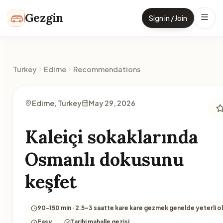
Skip to content
Gezgin
Sign in / Join
Turkey
Edirne
Recommendations
Edirne, Turkey
May 29, 2026
Kaleiçi sokaklarında
Osmanlı dokusunu
keşfet
90-150 min · 2.5–3 saatte kare kare gezmek genelde yeterli ol
Easy
Tarihi mahalle gezisi