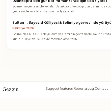
Uzunköprü’den gün batımı manzarası için kısa ziyaret
Edirne’nin çevresinde yer alan Uzunköprü’ye gidip gün batımında kö
çevresinde kısa bir yürüyüş yapın. Işığın değ…
Sultan II. Bayezid Külliyesi & Selimiye çevresinde yürüy
Selimiye Camii
Edirne’de UNESCO adayı Selimiye Cami’nin çevresinde sakin bir rota
kurun. Külliye avlusu, çevre meydanlar ve tarihi…
Gezgin
Suggest features.
Report a bug.
Contact.