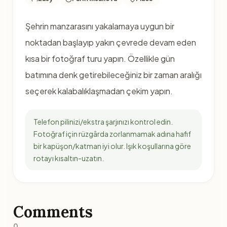
Şehrin manzarasını yakalamaya uygun bir
noktadan başlayıp yakın çevrede devam eden
kısa bir fotoğraf turu yapın. Özellikle gün
batımına denk getirebileceğiniz bir zaman aralığı
seçerek kalabalıklaşmadan çekim yapın.
Telefon pilinizi/ekstra şarjınızı kontrol edin.
Fotoğraf için rüzgârda zorlanmamak adına hafif
bir kapüşon/katman iyi olur. Işık koşullarına göre
rotayı kısaltın-uzatın.
Comments
0