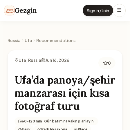
Skip to content
Gezgin
Sign in / Join
Russia
Ufa
Recommendations
Ufa, Russia
Jun 16, 2026
0
Ufa’da panoya/şehir
manzarası için kısa
fotoğraf turu
60-120 min · Gün batımına yakın planlayın.
Easy
Park Aksakova
Place