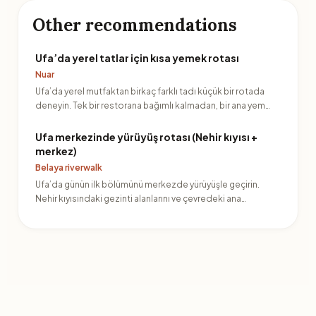
Other recommendations
Ufa’da yerel tatlar için kısa yemek rotası
Nuar
Ufa’da yerel mutfaktan birkaç farklı tadı küçük bir rotada
deneyin. Tek bir restorana bağımlı kalmadan, bir ana yem…
Ufa merkezinde yürüyüş rotası (Nehir kıyısı +
merkez)
Belaya riverwalk
Ufa’da günün ilk bölümünü merkezde yürüyüşle geçirin.
Nehir kıyısındaki gezinti alanlarını ve çevredeki ana
caddele…