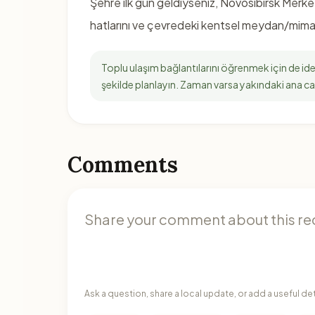
Şehre ilk gün geldiyseniz, Novosibirsk Merkez
hatlarını ve çevredeki kentsel meydan/mimar
Toplu ulaşım bağlantılarını öğrenmek için de i
şekilde planlayın. Zaman varsa yakındaki ana c
Comments
Ask a question, share a local update, or add a useful de