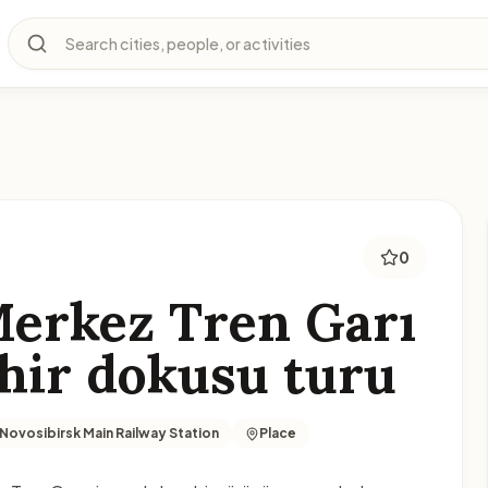
Search cities, people, or activities
0
Merkez Tren Garı
hir dokusu turu
Novosibirsk Main Railway Station
Place