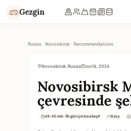
Skip to content
Gezgin
Russia
Novosibirsk
Recommendations
Novosibirsk, Russia
Jun 16, 2026
Novosibirsk 
çevresinde şe
45-90 min · İlk gün için kısa keşif
Easy