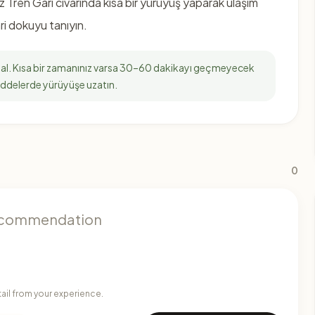
 Tren Garı civarında kısa bir yürüyüş yaparak ulaşım
i dokuyu tanıyın.
deal. Kısa bir zamanınız varsa 30–60 dakikayı geçmeyecek
addelerde yürüyüşe uzatın.
0
tail from your experience.