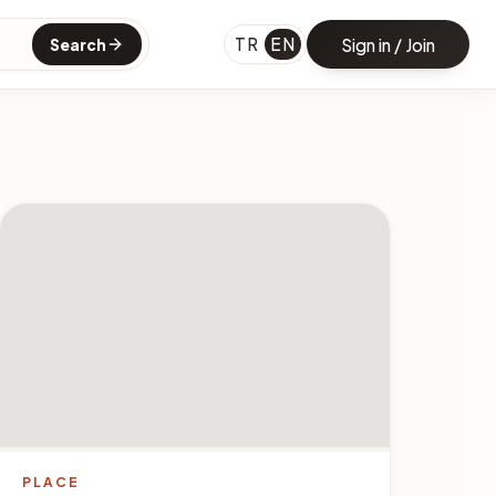
TR
EN
Sign in / Join
Search
PLACE