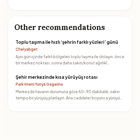
Other recommendations
Toplu taşıma ile hızlı ‘şehrin farklı yüzleri’ günü
Chelyabget
Aynı gün içinde farklı bölgeleri toplu taşıma ile dolaşın: önce
bir merkez noktası, sonra daha sakin/konut ağırlıkl…
Şehir merkezinde kısa yürüyüş rotası
Park Imeni Yuriya Gagarina
Merkezde havanın durumuna göre 60–90 dakikalık, sakin
tempo bir yürüyüş planlayın. Ana caddeler boyunca yürüyüp
fot…