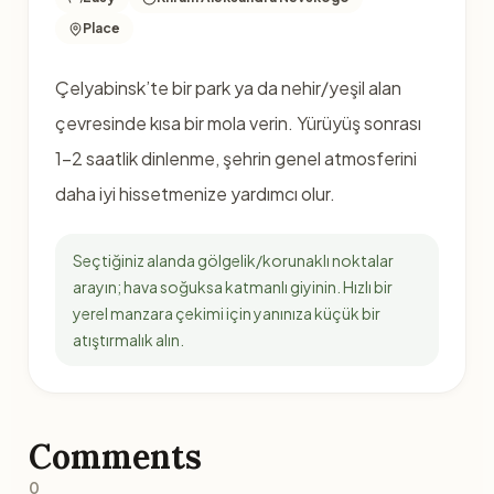
Place
Çelyabinsk’te bir park ya da nehir/yeşil alan
çevresinde kısa bir mola verin. Yürüyüş sonrası
1–2 saatlik dinlenme, şehrin genel atmosferini
daha iyi hissetmenize yardımcı olur.
Seçtiğiniz alanda gölgelik/korunaklı noktalar
arayın; hava soğuksa katmanlı giyinin. Hızlı bir
yerel manzara çekimi için yanınıza küçük bir
atıştırmalık alın.
Comments
0