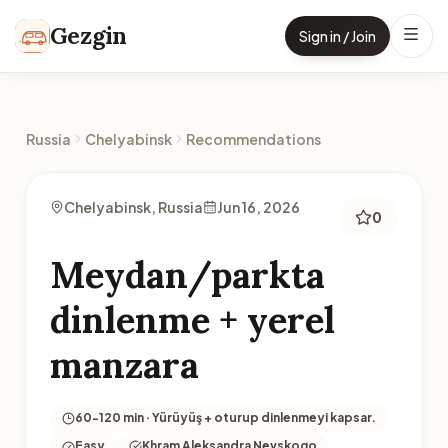
Skip to content
Gezgin
Sign in / Join
Russia
Chelyabinsk
Recommendations
Chelyabinsk, Russia
Jun 16, 2026
0
Meydan/parkta
dinlenme + yerel
manzara
60-120 min · Yürüyüş + oturup dinlenmeyi kapsar.
Easy
Khram Aleksandra Nevskogo