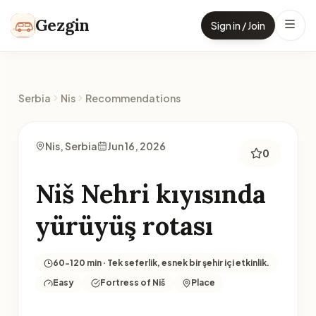
Skip to content
Gezgin
Sign in / Join
Serbia
Nis
Recommendations
Nis, Serbia
Jun 16, 2026
0
Niš Nehri kıyısında
yürüyüş rotası
60-120 min · Tek seferlik, esnek bir şehir içi etkinlik.
Easy
Fortress of Niš
Place