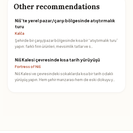
Other recommendations
Niš’te yerel pazar/çarşı bölgesinde atıştırmalık
turu
Kalča
Şehirde bir çarşı/pazar bölgesinde kısa bir “atıştırmalık turu”
yapın: farklı fırın ürünleri, mevsimlik tatlar ve s…
Niš Kalesi çevresinde kısa tarih yürüyüşü
Fortress of Niš
Niš Kalesi ve çevresindeki sokaklarda kısa bir tarih odaklı
yürüyüş yapın. Hem şehir manzarası hem de eski dokuyu y…