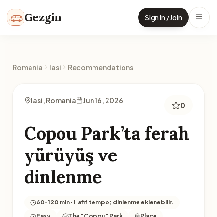
Skip to content
Gezgin
Sign in / Join
Romania
Iasi
Recommendations
Iasi, Romania
Jun 16, 2026
0
Copou Park’ta ferah
yürüyüş ve
dinlenme
60-120 min · Hafif tempo; dinlenme eklenebilir.
Easy
The "Copou" Park
Place