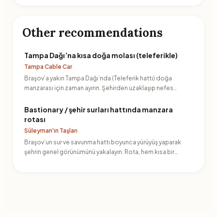
Other recommendations
Tampa Dağı’na kısa doğa molası (teleferikle)
Tampa Cable Car
Braşov’a yakın Tampa Dağı’nda (Teleferik hattı) doğa
manzarası için zaman ayırın. Şehirden uzaklaşıp nefes
alabilec…
Bastionary / şehir surları hattında manzara
rotası
Süleyman'ın Taşları
Braşov’un sur ve savunma hattı boyunca yürüyüş yaparak
şehrin genel görünümünü yakalayın. Rota, hem kısa bir
kaçama…