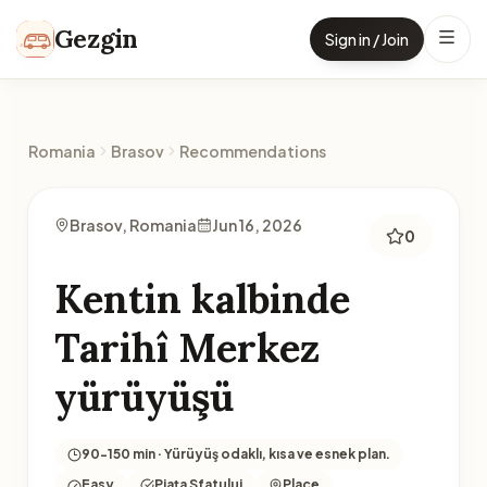
Skip to content
Gezgin
Sign in / Join
Romania
Brasov
Recommendations
Brasov, Romania
Jun 16, 2026
0
Kentin kalbinde
Tarihî Merkez
yürüyüşü
90-150 min · Yürüyüş odaklı, kısa ve esnek plan.
Easy
Piața Sfatului
Place