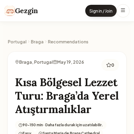
Skip to content
Gezgin
Sign in / Join
Portugal
Braga
Recommendations
Braga, Portugal
May 19, 2026
0
Kısa Bölgesel Lezzet
Turu: Braga’da Yerel
Atıştırmalıklar
90-150 min · Daha fazla durak için uzatılabilir.
Easy
Santa Maria de Braga Cathedral