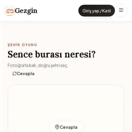
İçeriğe geç
Gezgin
Giriş yap / Katıl
ŞEHIR OYUNU
Sence burası neresi?
Fotoğrafa bak, doğru şehri seç.
Cevapla
Cevapla