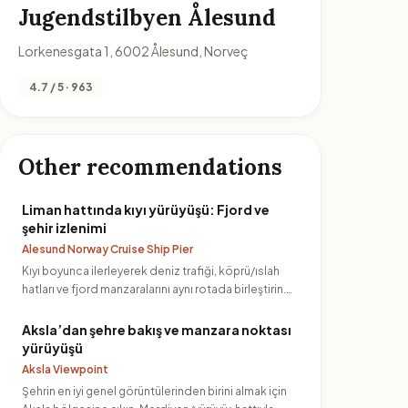
Jugendstilbyen Ålesund
Lorkenesgata 1, 6002 Ålesund, Norveç
4.7 / 5 · 963
Other recommendations
Liman hattında kıyı yürüyüşü: Fjord ve
şehir izlenimi
Alesund Norway Cruise Ship Pier
Kıyı boyunca ilerleyerek deniz trafiği, köprü/ıslah
hatları ve fjord manzaralarını aynı rotada birleştirin.
Özellik…
Aksla’dan şehre bakış ve manzara noktası
yürüyüşü
Aksla Viewpoint
Şehrin en iyi genel görüntülerinden birini almak için