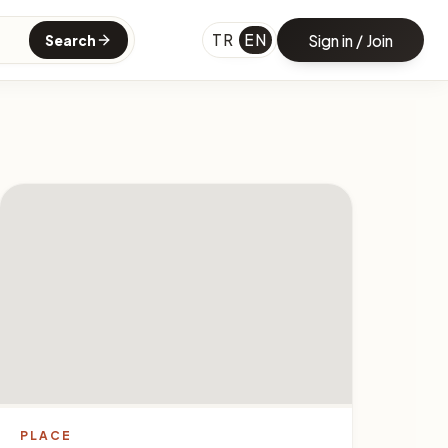
TR
EN
Sign in / Join
Search
PLACE