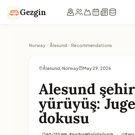
Skip to content
Gezgin
Norway
Ålesund
Recommendations
Ålesund, Norway
May 29, 2026
Alesund şehi
yürüyüş: Juge
dokusu
60-120 min · Kısa duraklı yürüyüş için.
Easy