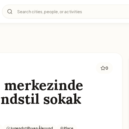
Search cities, people, or activities
0
r merkezinde
ndstil sokak
Jugendstilbyen Ålesund
Place