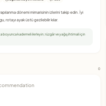
pılanma dönemi mimarisinin izlerini takip edin. İyi
 rotayı ayak üstü gezilebilir kılar.
 boyunca kademeli ilerleyin; rüzgâr ve yağış ihtimali için
0