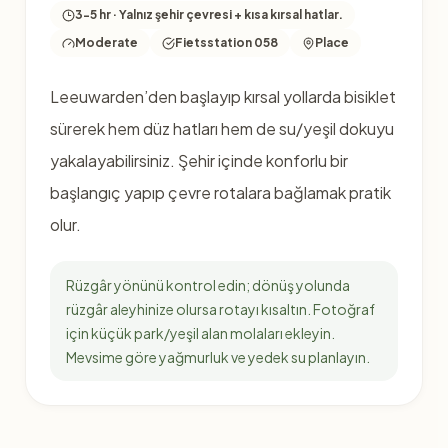
3-5 hr · Yalnız şehir çevresi + kısa kırsal hatlar.
Moderate
Fietsstation 058
Place
Leeuwarden’den başlayıp kırsal yollarda bisiklet
sürerek hem düz hatları hem de su/yeşil dokuyu
yakalayabilirsiniz. Şehir içinde konforlu bir
başlangıç yapıp çevre rotalara bağlamak pratik
olur.
Rüzgâr yönünü kontrol edin; dönüş yolunda
rüzgâr aleyhinize olursa rotayı kısaltın. Fotoğraf
için küçük park/yeşil alan molaları ekleyin.
Mevsime göre yağmurluk ve yedek su planlayın.