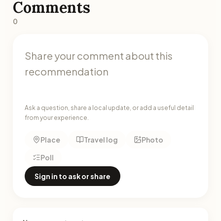
Comments
0
Ask a question, share a local update, or add a useful detail
from your experience.
Place
Travel log
Photo
Poll
Sign in to ask or share