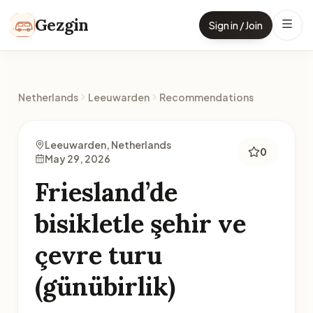
Skip to content
Gezgin
Sign in / Join
Netherlands
Leeuwarden
Recommendations
Leeuwarden, Netherlands
0
May 29, 2026
Friesland’de
bisikletle şehir ve
çevre turu
(günübirlik)