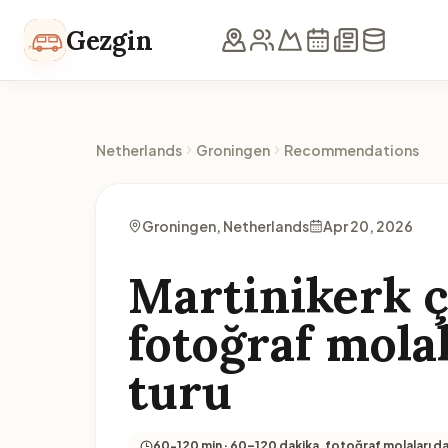
Skip to content
Gezgin
Netherlands
Groningen
Recommendations
Groningen, Netherlands
Apr 20, 2026
Martinikerk 
fotoğraf mola
turu
60-120 min · 60–120 dakika, fotoğraf molaları da