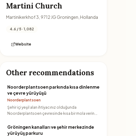
Martini Church
Martinikerkhof 3, 9712 JG Groningen, Hollanda
4.6 / 5 · 1,082
Website
Other recommendations
Noorderplantsoen parkında kısa dinlenme
ve çevre yürüyüşü
Noorderplantsoen
Şehir içi yeşil alan ihtiyacınız olduğunda
Noorderplantsoen çevresinde kısa bir mola verin.
Parkın etrafında yürüye…
Gröningen kanalları ve şehir merkezinde
yürüyüş parkuru