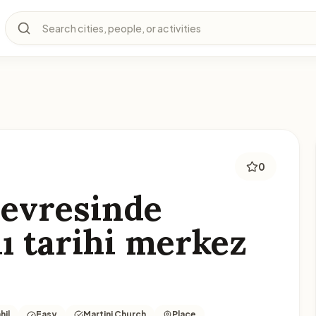
Search cities, people, or activities
0
çevresinde
lı tarihi merkez
hil
Easy
Martini Church
Place