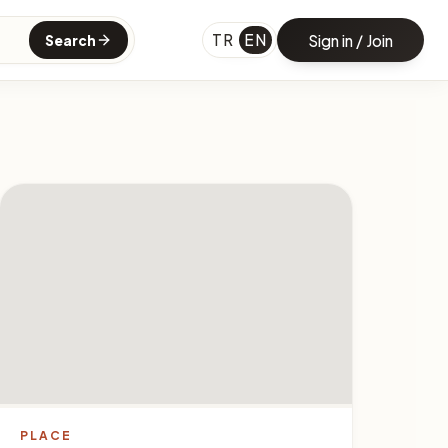
TR
EN
Sign in / Join
Search
PLACE