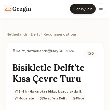
Skip to content
Gezgin
Sign in / Join
Netherlands
Delft
Recommendations
Delft, Netherlands
May 30, 2026
0
Bisikletle Delft’te
Kısa Çevre Turu
2-4 hr · Halka rota + birkaç kısa durak dahil.
Moderate
Swapfiets Delft
Place