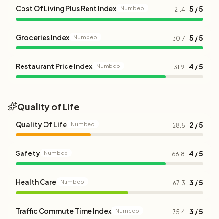
Cost Of Living Plus Rent Index
5 / 5
Numbeo
21.4
Groceries Index
5 / 5
Numbeo
30.7
Restaurant Price Index
4 / 5
Numbeo
31.9
Quality of Life
Quality Of Life
2 / 5
Numbeo
128.5
Safety
4 / 5
Numbeo
66.8
Health Care
3 / 5
Numbeo
67.3
Traffic Commute Time Index
3 / 5
Numbeo
35.4