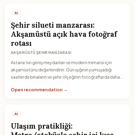
AI
Şehir silueti manzarası:
Akşamüstü açık hava fotoğraf
rotası
AKŞAMÜSTÜ ŞEHIR MANZARASI
Astana’nın geniş meydanları ve modern mimarisi için
akşamüstünü değerlendirin. Gün ışığının yumuşadığı
saatlerde binaların ve şehir ölçeğinin fotoğraflarda daha
iyi göründüğü zaman aralığını hedefleyin.
Open recommendation →
AI
Ulaşım pratikliği: