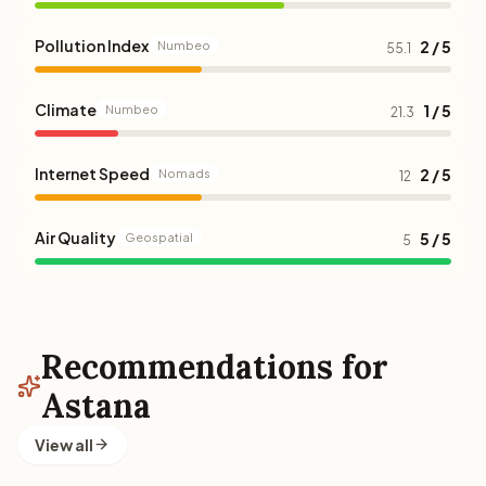
Pollution Index
2 / 5
Numbeo
55.1
Climate
1 / 5
Numbeo
21.3
Internet Speed
2 / 5
Nomads
12
Air Quality
5 / 5
Geospatial
5
Recommendations for
Astana
View all