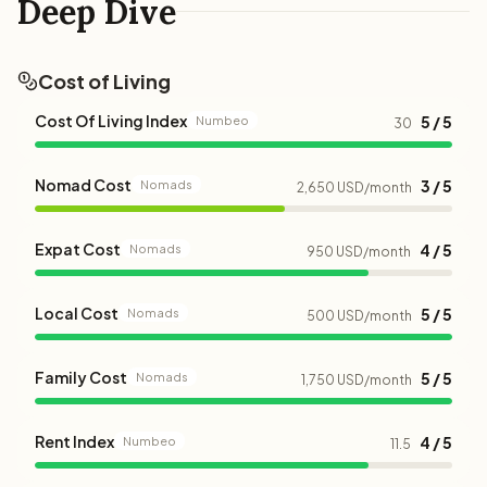
Deep Dive
Cost of Living
Cost Of Living Index
5 / 5
Numbeo
30
Nomad Cost
3 / 5
Nomads
2,650 USD/month
Expat Cost
4 / 5
Nomads
950 USD/month
Local Cost
5 / 5
Nomads
500 USD/month
Family Cost
5 / 5
Nomads
1,750 USD/month
Rent Index
4 / 5
Numbeo
11.5