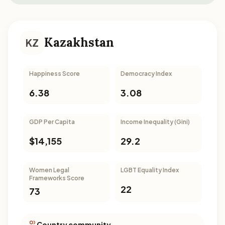
Kazakhstan
KZ
Happiness Score
Democracy Index
6.38
3.08
GDP Per Capita
Income Inequality (Gini)
$14,155
29.2
Women Legal
LGBT Equality Index
Frameworks Score
22
73
Country community