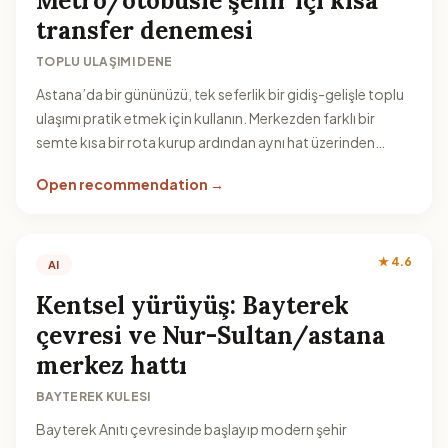
Metro/otobüsle şehir içi kısa
transfer denemesi
TOPLU ULAŞIMI DENE
Astana’da bir gününüzü, tek seferlik bir gidiş-gelişle toplu
ulaşımı pratik etmek için kullanın. Merkezden farklı bir
semte kısa bir rota kurup ardından aynı hat üzerinden
dönüş yaparak zaman planınızı netleştirin.
Open recommendation →
★ 4.6
AI
Kentsel yürüyüş: Bayterek
çevresi ve Nur-Sultan/astana
merkez hattı
BAYTEREK KULESI
Bayterek Anıtı çevresinde başlayıp modern şehir