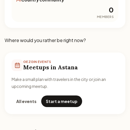
0
MEMBERS
Where would you rather be right now?
GEZGIN EVENTS
Meetups in Astana
Make a small plan with travelers in the city or join an
upcoming meetup.
All events
Start a meetup