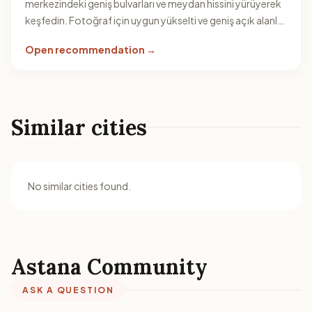
merkezindeki geniş bulvarları ve meydan hissini yürüyerek
keşfedin. Fotoğraf için uygun yükselti ve geniş açık alanlar
sayesinde günün farklı saatlerinde farklı kadrajlar
Open recommendation →
yakalayabilirsiniz.
Similar cities
No similar cities found.
Astana Community
ASK A QUESTION