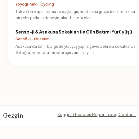
Yoyogi Parkı · Cycling
Tokyo’da toplu taşıma ile başlangıç noktasına geçip bisikletle kısa
bir şehir parkuru deneyin; akıcı bir rota planl…
Senso-ji & Asakusa Sokakları ile Gün Batımı Yürüyüşü
Sensō-ji · Museum
Asakusa’da tarihi bölgede yürüyüş yapın; çevredeki ara sokaklarda
fotoğraf ve yerel atmosfer için zaman ayırın.
Gezgin
Suggest features.
Report a bug.
Contact.