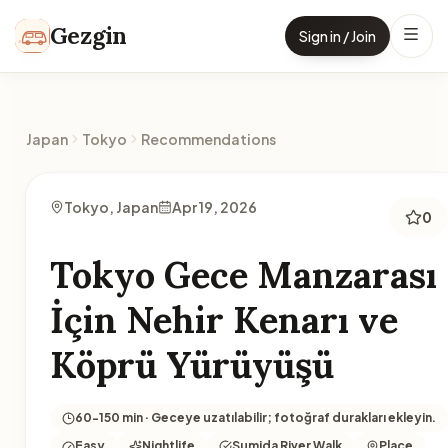
Skip to content
Gezgin
Sign in / Join
Japan
Tokyo
Recommendations
Tokyo, Japan
Apr 19, 2026
0
Tokyo Gece Manzarası
İçin Nehir Kenarı ve
Köprü Yürüyüşü
60-150 min · Geceye uzatılabilir; fotoğraf durakları ekleyin.
Easy
Nightlife
Sumida River Walk
Place