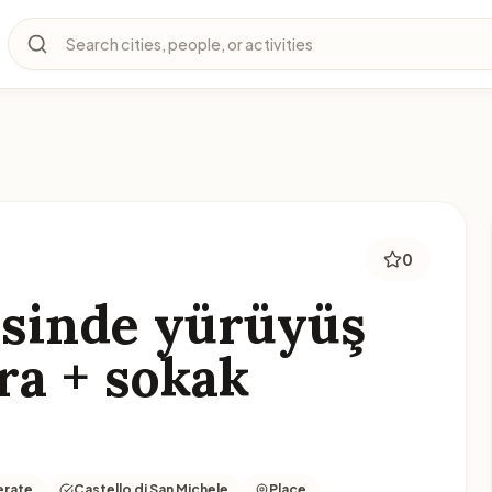
Search cities, people, or activities
0
esinde yürüyüş
ra + sokak
rate
Castello di San Michele
Place