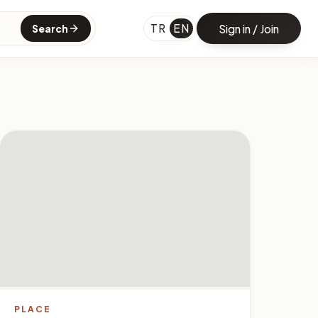
TR
EN
Sign in / Join
Search
PLACE