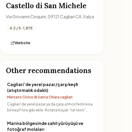
Castello di San Michele
Via Giovanni Cinquini, 09121 Cagliari CA, İtalya
4.2 / 5 · 1,875
Website
Other recommendations
Cagliari’de yerel pazar/çarşı keşfi
(atıştırmalık odaklı)
Mercato Civico di Santa Chiara cagliari
Cagliari’de yerel pazar ya da çarşı atmosferini kısa
bir keşif turu gibi ekle. Rotana küçük “tat testi”
molaları ko…
Marina bölgesinde sahil yürüyüşü ve
fotoğraf molaları