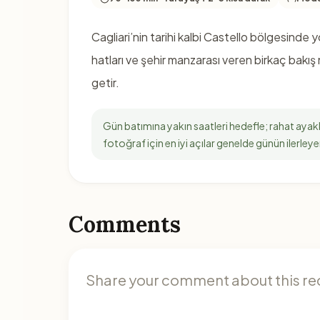
Cagliari’nin tarihi kalbi Castello bölgesinde y
hatları ve şehir manzarası veren birkaç bakış
getir.
Gün batımına yakın saatleri hedefle; rahat ayakk
fotoğraf için en iyi açılar genelde günün ilerley
Comments