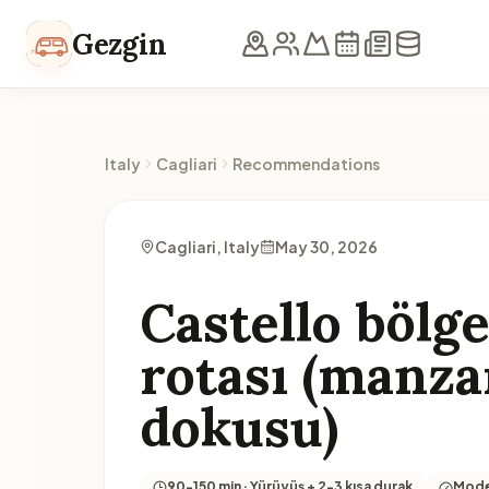
Skip to content
Gezgin
Italy
Cagliari
Recommendations
Cagliari, Italy
May 30, 2026
Castello bölg
rotası (manza
dokusu)
90-150 min · Yürüyüş + 2-3 kısa durak
Mode