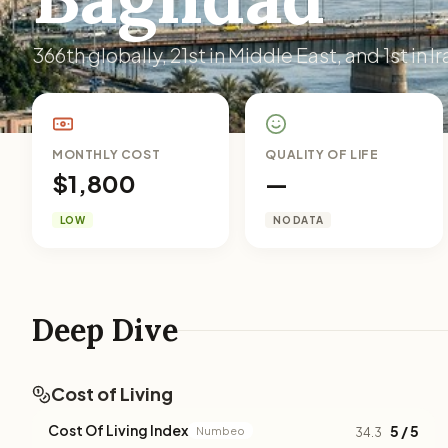
366th globally, 21st in Middle East, and 1st in Ir
MONTHLY COST
QUALITY OF LIFE
$1,800
—
LOW
NO DATA
Deep Dive
Cost of Living
Cost Of Living Index
5 / 5
Numbeo
34.3