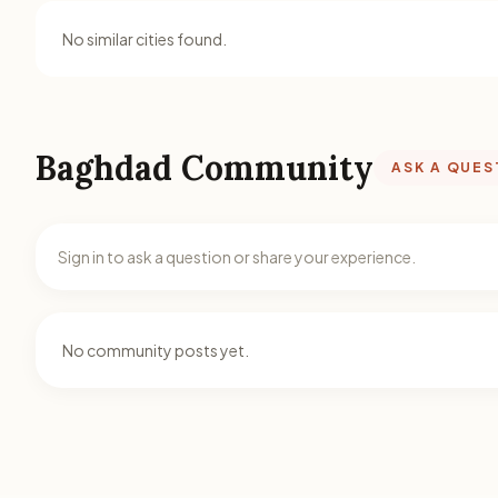
No similar cities found.
Baghdad Community
ASK A QUES
Sign in to ask a question or share your experience.
No community posts yet.