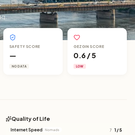
aq.
SAFETY SCORE
GEZGIN SCORE
—
0.6 / 5
NO DATA
LOW
Quality of Life
Internet Speed
1 / 5
Nomads
7