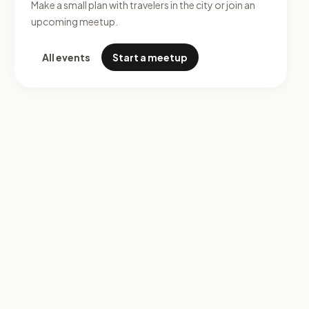
Make a small plan with travelers in the city or join an
upcoming meetup.
All events
Start a meetup