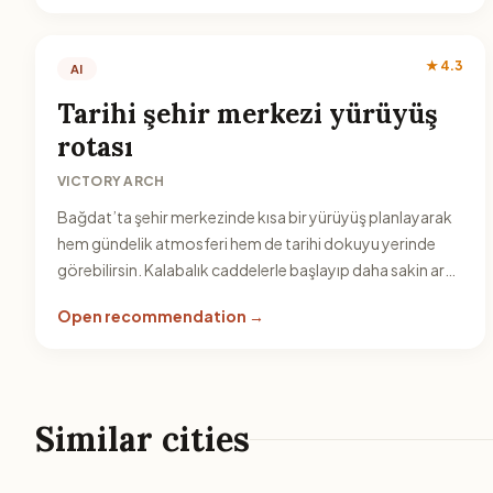
★ 4.3
AI
Tarihi şehir merkezi yürüyüş
rotası
VICTORY ARCH
Bağdat’ta şehir merkezinde kısa bir yürüyüş planlayarak
hem gündelik atmosferi hem de tarihi dokuyu yerinde
görebilirsin. Kalabalık caddelerle başlayıp daha sakin ara
sokaklara doğru ilerleyen, fotoğraf molaları olan bir rota
Open recommendation →
oluştur.
Similar cities