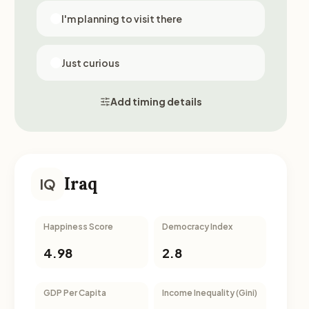
I'm planning to visit there
Just curious
Add timing details
Iraq
IQ
Happiness Score
Democracy Index
4.98
2.8
GDP Per Capita
Income Inequality (Gini)