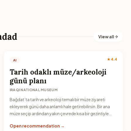
hdad
View all
★ 4.4
AI
Tarih odaklı müze/arkeoloji
günü planı
IRAQI NATIONAL MUSEUM
Bağdat’ta tarih ve arkeoloji temalı bir müze ziyareti
ekleyerek günü daha anlamlı hale getirebilirsin. Bir ana
müze seçip ardından yakın çevrede kısa bir gezintiyle
tamamla.
Open recommendation →