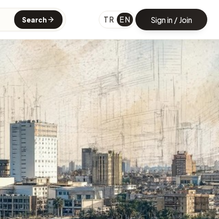
TR
EN
Sign in / Join
Search