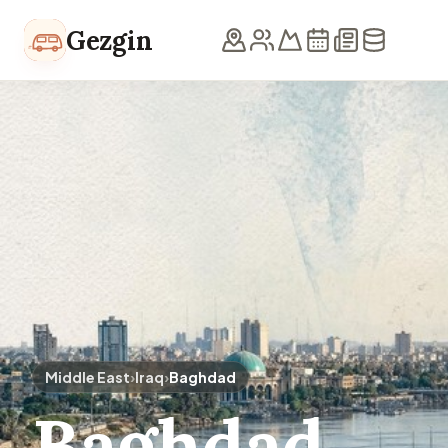
Skip to content
Gezgin
Middle East
›
Iraq
›
Baghdad
Baghdad