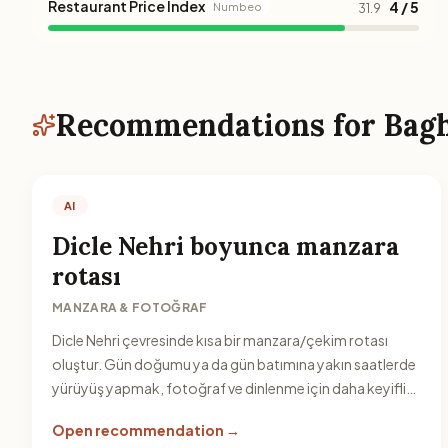
Restaurant Price Index
4 / 5
Numbeo
31.9
Recommendations for Bag
AI
Dicle Nehri boyunca manzara
rotası
MANZARA & FOTOĞRAF
Dicle Nehri çevresinde kısa bir manzara/çekim rotası
oluştur. Gün doğumu ya da gün batımına yakın saatlerde
yürüyüş yapmak, fotoğraf ve dinlenme için daha keyifli
olur.
Open recommendation →