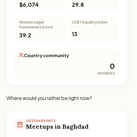
$6,074
29.8
Women Legal
LGBT Equality Index
Frameworks Score
13
39.2
Country community
0
MEMBERS
Where would you rather be right now?
GEZGIN EVENTS
Meetups in Baghdad