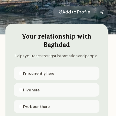
Add to Profile
Your relationship with
Baghdad
Helps you reach the right information and people.
I'm currently here
I live here
I've been there