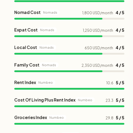
Nomad Cost
4 / 5
Nomads
1,800 USD/month
Expat Cost
4 / 5
Nomads
1,250 USD/month
Local Cost
4 / 5
Nomads
650 USD/month
Family Cost
4 / 5
Nomads
2,350 USD/month
Rent Index
5 / 5
Numbeo
10.6
Cost Of Living Plus Rent Index
5 / 5
Numbeo
23.3
Groceries Index
5 / 5
Numbeo
29.8