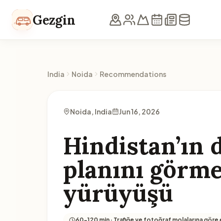
Skip to content
Gezgin
India
Noida
Recommendations
Noida, India
Jun 16, 2026
Hindistan’ın 
planını görme
yürüyüşü
60-120 min · Trafiğe ve fotoğraf molalarına göre 