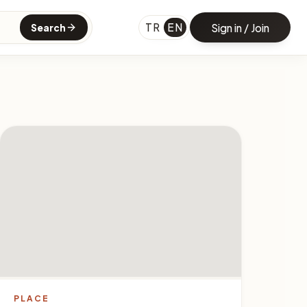
TR
EN
Sign in / Join
Search
PLACE