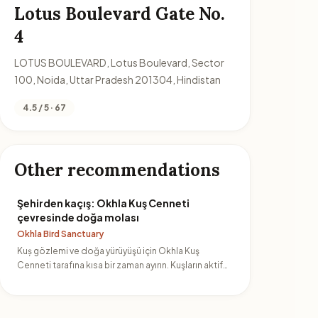
Lotus Boulevard Gate No.
4
LOTUS BOULEVARD, Lotus Boulevard, Sector
100, Noida, Uttar Pradesh 201304, Hindistan
4.5 / 5 · 67
Other recommendations
Şehirden kaçış: Okhla Kuş Cenneti
çevresinde doğa molası
Okhla Bird Sanctuary
Kuș gözlemi ve doğa yürüyüşü için Okhla Kuş
Cenneti tarafına kısa bir zaman ayırın. Kuşların aktif
olduğu saatlerde…