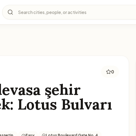
Search cities, people, or activities
0
devasa şehir
k: Lotus Bulvarı
esnetin.
Easy
Lotus Boulevard Gate No. 4