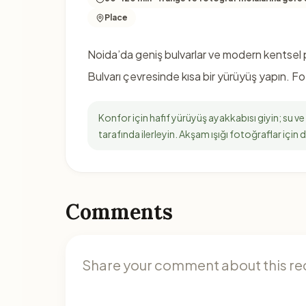
Place
Noida’da geniş bulvarlar ve modern kentsel 
Bulvarı çevresinde kısa bir yürüyüş yapın. F
Konfor için hafif yürüyüş ayakkabısı giyin; su ve
tarafında ilerleyin. Akşam ışığı fotoğraflar için d
Comments