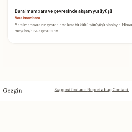
Bara Imambara ve çevresinde akşam yürüyüşü
Bara Imambara
Bara Imambara’nın çevresinde kısa bir kültür yürüyüşü planlayın. Mima
meydan/havuz çevresind…
Gezgin
Suggest features.
Report a bug.
Contact.