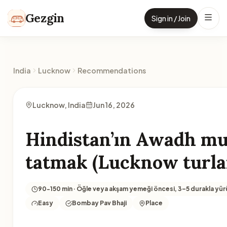
Skip to content
Gezgin
Sign in / Join
India
Lucknow
Recommendations
Lucknow, India
Jun 16, 2026
Hindistan’ın Awadh mu
tatmak (Lucknow turla
90-150 min · Öğle veya akşam yemeği öncesi, 3–5 durakla yürüy
Easy
Bombay Pav Bhaji
Place