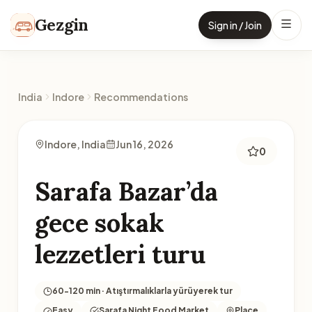
Skip to content
Gezgin
Sign in / Join
India
Indore
Recommendations
Indore, India
Jun 16, 2026
0
Sarafa Bazar’da
gece sokak
lezzetleri turu
60-120 min · Atıştırmalıklarla yürüyerek tur
Easy
Sarafa Night Food Market
Place