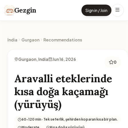
Skip to content
Gezgin
Sign in / Join
India
Gurgaon
Recommendations
Gurgaon, India
Jun 16, 2026
0
Aravalli eteklerinde
kısa doğa kaçamağı
(yürüyüş)
60-120 min · Tek seferlik, şehirden koparan kısa bir plan.
Moderate
Kısa doğa yürüyüşü