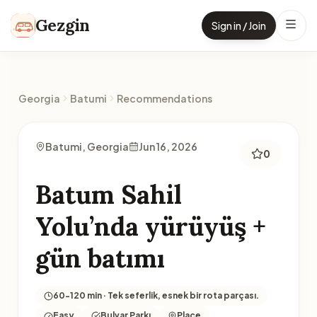
Skip to content
Gezgin
Sign in / Join
Georgia
Batumi
Recommendations
Batumi, Georgia
Jun 16, 2026
0
Batum Sahil
Yolu’nda yürüyüş +
gün batımı
60-120 min · Tek seferlik, esnek bir rota parçası.
Easy
Bulvar Parkı
Place