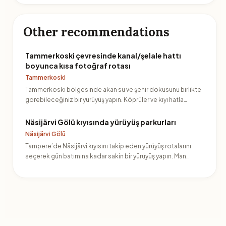
Other recommendations
Tammerkoski çevresinde kanal/şelale hattı
boyunca kısa fotoğraf rotası
Tammerkoski
Tammerkoski bölgesinde akan su ve şehir dokusunu birlikte
görebileceğiniz bir yürüyüş yapın. Köprüler ve kıyı hatla…
Näsijärvi Gölü kıyısında yürüyüş parkurları
Näsijärvi Gölü
Tampere’de Näsijärvi kıyısını takip eden yürüyüş rotalarını
seçerek gün batımına kadar sakin bir yürüyüş yapın. Man…