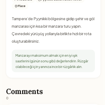
Place
Tampere’de Pyynikki bölgesine gidip şehir ve göl
manzarası için kısa bir manzara turu yapın.
Çevredeki yürüyüş yollarıyla birlikte hızlı bir rota
oluşturabilirsiniz.
Manzarayı maksimum almak için en iyi ışık
saatlerini (günün sonu gibi) değerlendirin. Rüzgâr
olabileceği için yanınıza ince bir rüzgârlık alın.
Comments
0