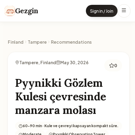
Skip to content
Gezgin
Sign in / Join
Finland
Tampere
Recommendations
Tampere, Finland
May 30, 2026
0
Pyynikki Gözlem
Kulesi çevresinde
manzara molası
60-90 min · Kule ve çevreyi kapsayan kompakt süre.
Moderate
Pyynikki Observation Tower